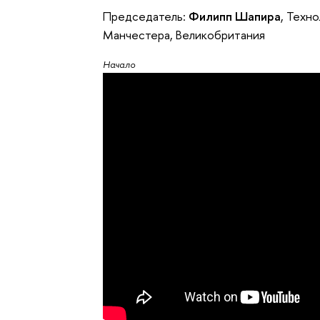
Председатель:
Филипп Шапира
, Техн
Манчестера, Великобритания
Начало