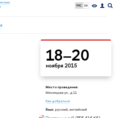
ческих
РУС
EN
я
ея
18–20
ноября 2015
Место проведения:
Мясницкая ул., д.11
Как добраться
Язык:
русский, английский
Программа.pdf
(PDF, 616 Кб)