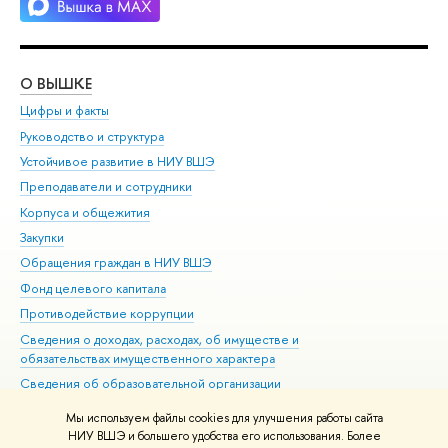
О ВЫШКЕ
ОБ
Цифры и факты
Ли
Руководство и структура
Дов
Устойчивое развитие в НИУ ВШЭ
Ол
Преподаватели и сотрудники
При
Корпуса и общежития
Вы
Закупки
При
Обращения граждан в НИУ ВШЭ
Ас
Фонд целевого капитала
До
Противодействие коррупции
Цен
Сведения о доходах, расходах, об имуществе и
Би
обязательствах имущественного характера
Об
Сведения об образовательной организации
Обр
Людям с ограниченными возможностями здоровья
Мы используем файлы cookies для улучшения работы сайта
Единая платежная страница
НИУ ВШЭ и большего удобства его использования. Более