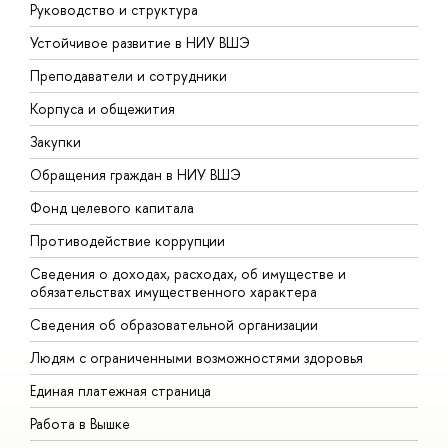
Руководство и структура
Д
Устойчивое развитие в НИУ ВШЭ
О
Преподаватели и сотрудники
П
Корпуса и общежития
В
Закупки
П
Обращения граждан в НИУ ВШЭ
А
Фонд целевого капитала
Д
Противодействие коррупции
Ц
Сведения о доходах, расходах, об имуществе и
Б
обязательствах имущественного характера
О
Сведения об образовательной организации
О
Людям с ограниченными возможностями здоровья
Единая платежная страница
Работа в Вышке