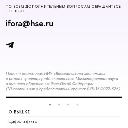
ПО ВСЕМ ДОПОЛНИТЕЛЬНЫМ ВОПРОСАМ ОБРАЩАЙТЕСЬ
ПО ПОЧТЕ
ifora@hse.ru
Проект реализован НИУ «Высшая школа экономики»
в рамках гранта, предоставленного Министерством науки
и высшего образования Российской Федерации
(№ соглашения о предоставлении гранта: 075-15-2022-325).
О ВЫШКЕ
Цифры и факты
Л