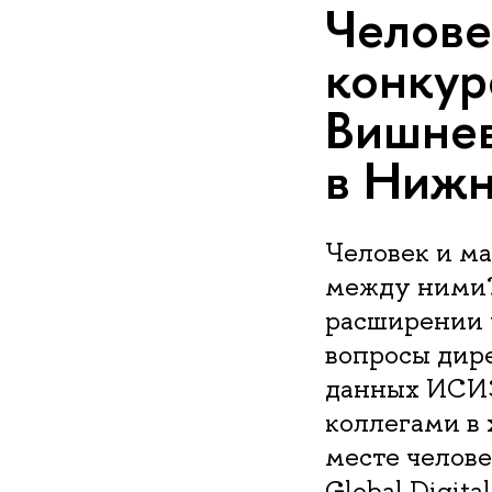
Челове
конкур
Вишнев
в Нижн
Человек и м
между ними?
расширении 
вопросы дир
данных ИСИЭ
коллегами в 
месте челове
Global Digit