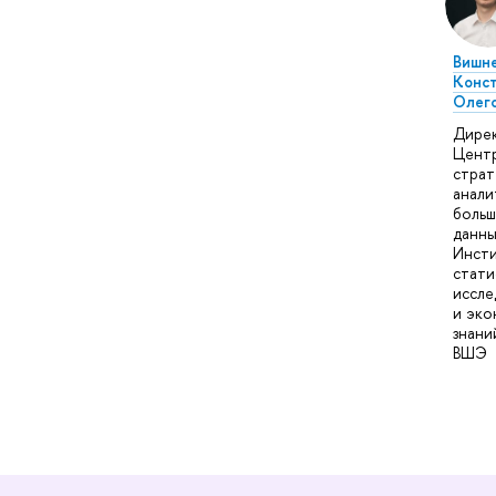
Вишн
Конс
Олег
Дире
Цент
страт
анали
больш
данны
Инст
стати
иссле
и эко
знани
ВШЭ