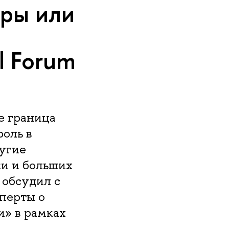
еры или
l Forum
е граница
оль в
угие
ки и больших
обсудил с
сперты о
и» в рамках