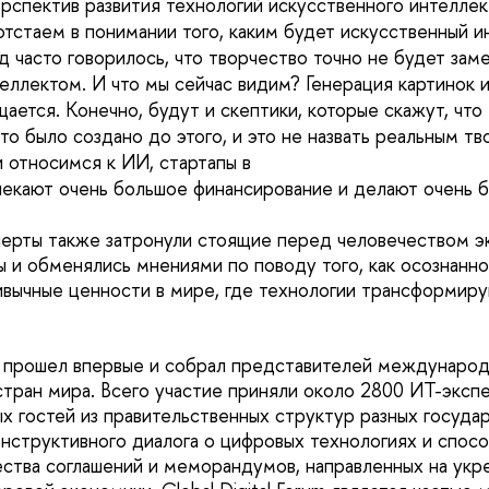
рспектив развития технологий искусственного интеллект
отстаем в понимании того, каким будет искусственный и
д часто говорилось, что творчество точно не будет зам
еллектом. И что мы сейчас видим? Генерация картинок 
ается. Конечно, будут и скептики, которые скажут, что
то было создано до этого, и это не назвать реальным т
и относимся к ИИ, стартапы в
лекают очень большое финансирование и делают очень б
ерты также затронули стоящие перед человечеством э
 и обменялись мнениями по поводу того, как осознанно
ивычные ценности в мире, где технологии трансформир
прошел впервые и собрал представителей международ
стран мира. Всего участие приняли около 2800 ИТ-экспе
х гостей из правительственных структур разных госуда
нструктивного диалога о цифровых технологиях и спос
тва соглашений и меморандумов, направленных на укр