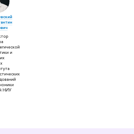
евский
тантин
ович
ктор
ра
егической
тики и
их
х
итута
стических
дований
номики
й НИУ