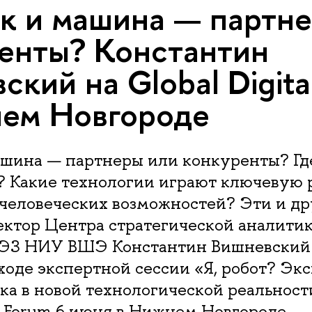
к и машина — партн
енты? Константин
ский на Global Digita
ем Новгороде
ашина — партнеры или конкуренты? Гд
 Какие технологии играют ключевую р
человеческих возможностей? Эти и др
ектор Центра стратегической аналити
З НИУ ВШЭ Константин Вишневский 
ходе экспертной сессии «Я, робот? Эк
ка в новой технологической реальност
al Forum 6 июня в Нижнем Новгороде.