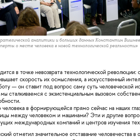
атегической аналитики и больших данных Константин Вишневс
сперты о месте человека в новой технологической реальности»
дится в точке невозврата технологической революции: 
вышает скорость их осмысления, а искусственный интел
боту — он ставит под вопрос саму суть человеческой и
 мы сталкиваемся с экзистенциальным вызовом собстве
обности.
 человека в формирующейся прямо сейчас на наших гла
ницы между человеком и машинами? Эти и другие вопр
ущих международных компаний и центров изучения тех
ский отметил значительное отставание человечества в 