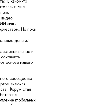
а: "В каком-то
нтеллект. Еще
енено
и видео
 ИИ лишь
ворчеством. Но пока
ольшие деньги.
"
кзистенциальные и
 сохранить
уют основы нашего
ного сообщества
ртов, включая
рств. Форум стал
обствовал
епление глобальных