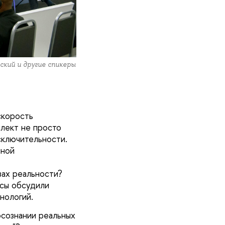
кий и другие спикеры
скорость
лект не просто
сключительности.
нной
зах реальности?
осы обсудили
нологий.
осознании реальных