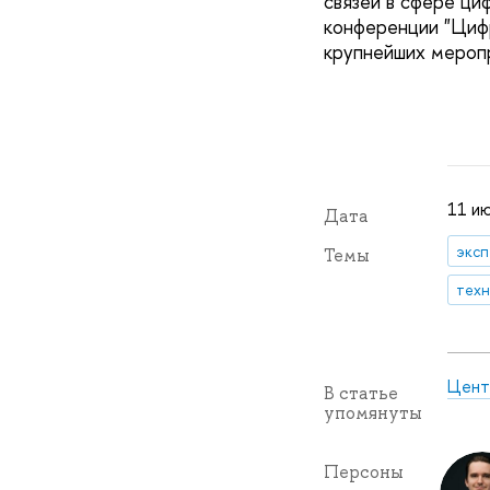
связей в сфере ци
конференции "Циф
крупнейших меропр
11 ию
Дата
эксп
Темы
техн
Цент
В статье
упомянуты
Персоны