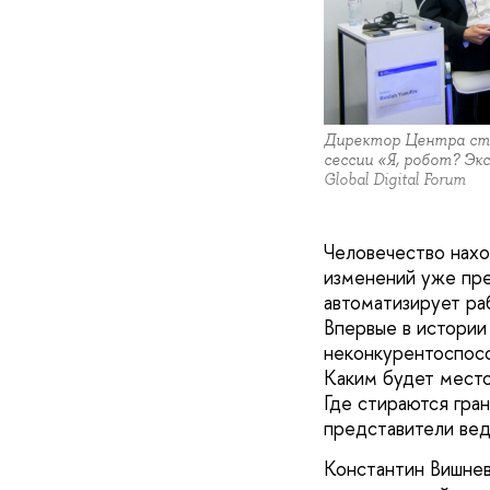
Директор Центра стр
сессии «Я, робот? Эк
Global Digital Forum
Человечество нахо
изменений уже пре
автоматизирует ра
Впервые в истории
неконкурентоспос
Каким будет место
Где стираются гра
представители вед
Константин Вишнев