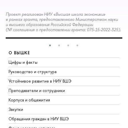
Проект реализован НИУ «Высшая школа экономики»
в рамках гранта, предоставленного Министерством науки
и высшего образования Российской Федерации
(№ соглашения о предоставлении гранта: 075-15-2022-325).
О ВЫШКЕ
Цифры и факты
Л
Руководство и структура
Д
Устойчивое развитие в НИУ ВШЭ
О
Преподаватели и сотрудники
П
Корпуса и общежития
В
Закупки
П
Обращения граждан в НИУ ВШЭ
А