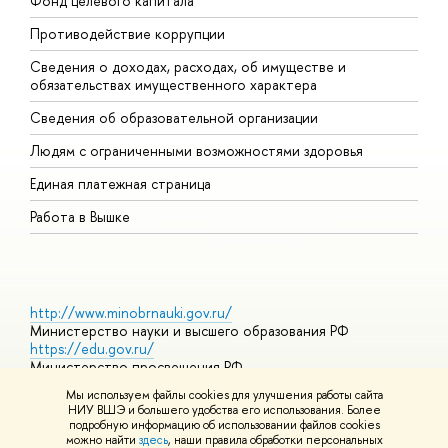
Фонд целевого капитала
Д
Противодействие коррупции
Ц
Сведения о доходах, расходах, об имуществе и
Б
обязательствах имущественного характера
О
Сведения об образовательной организации
О
Людям с ограниченными возможностями здоровья
Единая платежная страница
Работа в Вышке
http://www.minobrnauki.gov.ru/
Министерство науки и высшего образования РФ
https://edu.gov.ru/
Министерство просвещения РФ
https://elearning.hse.ru/mooc
Мы используем файлы cookies для улучшения работы сайта
Массовые открытые онлайн-курсы
НИУ ВШЭ и большего удобства его использования. Более
подробную информацию об использовании файлов cookies
можно найти
здесь
, наши правила обработки персональных