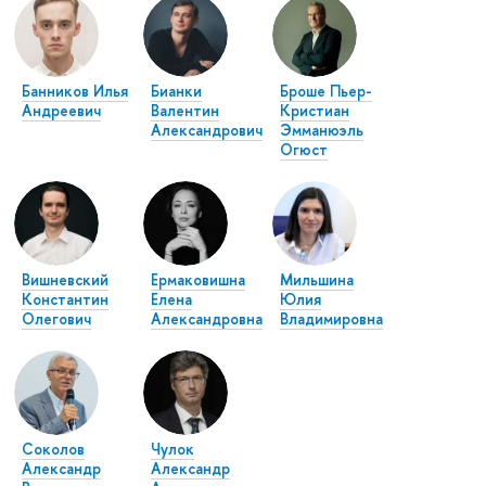
Банников Илья
Бианки
Броше Пьер-
Андреевич
Валентин
Кристиан
Александрович
Эмманюэль
Огюст
Вишневский
Ермаковишна
Мильшина
Константин
Елена
Юлия
Олегович
Александровна
Владимировна
Соколов
Чулок
Александр
Александр