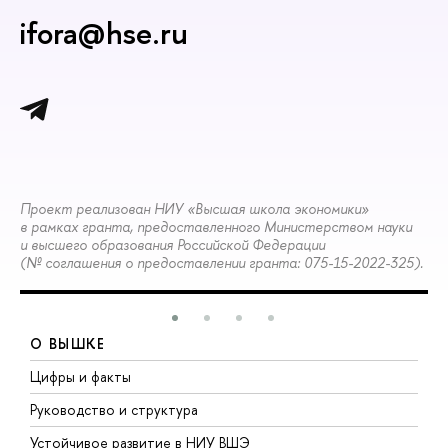
ifora@hse.ru
Проект реализован НИУ «Высшая школа экономики»
в рамках гранта, предоставленного Министерством науки
и высшего образования Российской Федерации
(№ соглашения о предоставлении гранта: 075-15-2022-325).
О ВЫШКЕ
Цифры и факты
Л
Руководство и структура
Д
Устойчивое развитие в НИУ ВШЭ
О