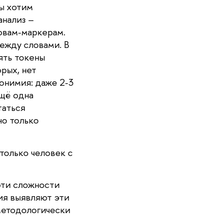
ы хотим
анализ –
овам-маркерам.
ежду словами. В
ять токены
орых, нет
онимия: даже 2-3
ещё одна
таться
но только
только человек с
эти сложности
ия выявляют эти
 методологически