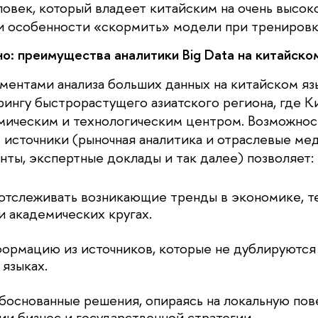
ловек, который владеет китайским на очень высок
 и особенности «скормить» модели при тренировк
о: преимущества аналитики Big Data на китайско
ментами анализа больших данных на китайском яз
рингу быстрорастущего азиатского региона, где К
ическим и технологическим центром. Возможнос
 источники (рыночная аналитика и отраслевые мед
нты, экспертные доклады и так далее) позволяет:
отслеживать возникающие тренды в экономике, т
и академических кругах.
формацию из источников, которые не дублируются
 языках.
боснованные решения, опираясь на локальную пове
и бизнес и государственной стратегии.