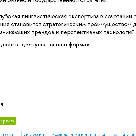
глубокая лингвистическая экспертиза в сочетании 
ния становится стратегическим преимуществом 
озникающих трендов и перспективных технологий.
одкаста доступна на платформах:
ая
ертиза
 и опыт
дискуссии
исследования и аналитика
взгляд уче