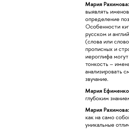
Мария Рахимова
выявлять именов
определение поз
Особенности кит
русском и англи
(слова или слово
прописных и стро
иероглифа могут
тонкость – имен
анализировать с
звучание.
Мария Ефименко
глубоким знание
Мария Рахимова
как на само соб
уникальные отли