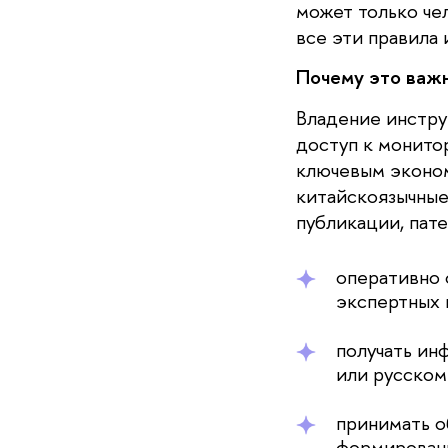
может только че
все эти правила
Почему это важн
Владение инстру
доступ к монито
ключевым эконом
китайскоязычные
публикации, пате
оперативно 
экспертных 
получать ин
или русском
принимать о
формировани