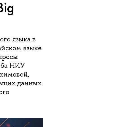
Big
го языка в
айском языке
опросы
уба НИУ
химовой,
льших данных
ого