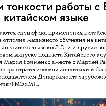
и тонкости работы с 
а китайском языке
чаются специфика применения китайско
е отличия машинного обучения на кит
и английского языков? Эти и другие в
новом выпуске подкаста Китайского кл
 Мария Ефименко вместе с Марией Ра
ентра стратегической аналитики и бо
подавателем Департамента зарубежн
ения ФМЭиМП.