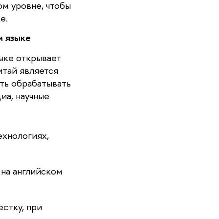
ом уровне, чтобы
е.
м языке
ыке открывает
итай является
ть обрабатывать
иа, научные
ехнологиях,
 на английском
стку, при