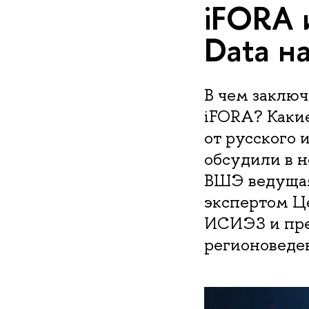
iFORA 
Data н
В чем заклю
iFORA? Каки
от русского 
обсудили в 
ВШЭ ведущая
экспертом Ц
ИСИЭЗ и пре
регионовед