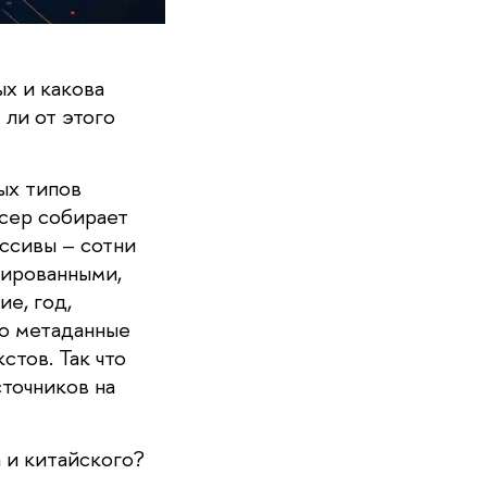
х и какова
 ли от этого
ых типов
рсер собирает
ссивы – сотни
рированными,
ие, год,
ко метаданные
стов. Так что
точников на
 и китайского?