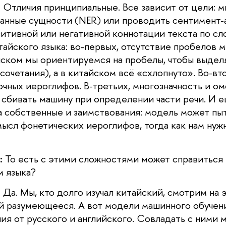
:
Отличия принципиальные. Все зависит от цели: м
анные сущности (NER) или проводить сентимент-
итивной или негативной коннотации текста по сл
айского языка: во-первых, отсутствие пробелов м
йском мы ориентируемся на пробелы, чтобы выдел
сочетания), а в китайском всё «схлопнуто». Во-вт
чных иероглифов. В-третьих, многозначность и ом
 сбивать машину при определении части речи. И 
а собственные и заимствования: модель может пы
мысл фонетических иероглифов, тогда как нам нуж
:
То есть с этими сложностями может справиться 
м языка?
:
Да. Мы, кто долго изучал китайский, смотрим на 
ой разумеющееся. А вот модели машинного обучен
чия от русского и английского. Совладать с ними