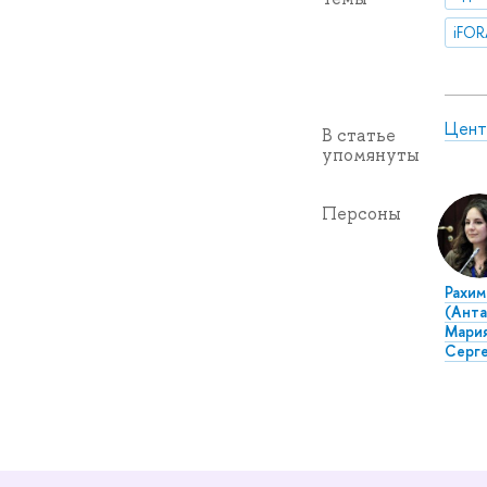
iFOR
Цент
В статье
упомянуты
Персоны
Рахим
(Анта
Мари
Серг