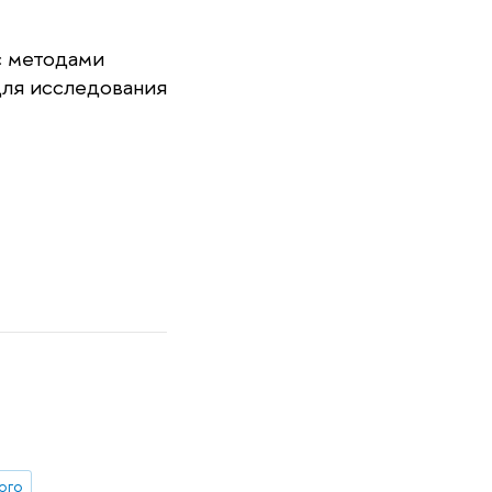
с методами
для исследования
ного