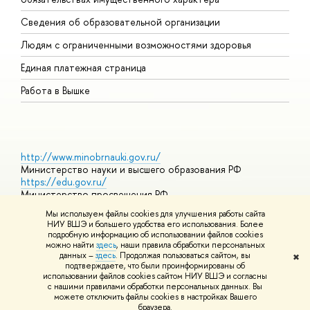
О
Сведения об образовательной организации
О
Людям с ограниченными возможностями здоровья
Единая платежная страница
Работа в Вышке
http://www.minobrnauki.gov.ru/
Министерство науки и высшего образования РФ
https://edu.gov.ru/
Министерство просвещения РФ
https://elearning.hse.ru/mooc
Мы используем файлы cookies для улучшения работы сайта
Массовые открытые онлайн-курсы
НИУ ВШЭ и большего удобства его использования. Более
подробную информацию об использовании файлов cookies
можно найти
здесь
, наши правила обработки персональных
данных –
здесь
. Продолжая пользоваться сайтом, вы
✖
© НИУ ВШЭ 1993–2026
Адреса и контакты
Условия
подтверждаете, что были проинформированы об
использования материалов
Политика конфиденциальности
Карта
использовании файлов cookies сайтом НИУ ВШЭ и согласны
сайта
с нашими правилами обработки персональных данных. Вы
Шрифты HSE Sans и HSE Slab разработаны в
Школе дизайна НИУ
можете отключить файлы cookies в настройках Вашего
ВШЭ
браузера.