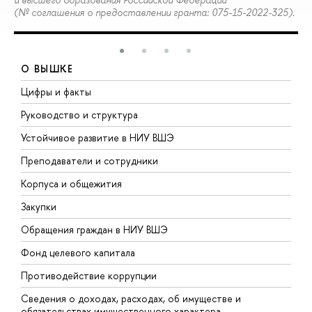
(№ соглашения о предоставлении гранта: 075-15-2022-325).
О ВЫШКЕ
Цифры и факты
Л
Руководство и структура
Д
Устойчивое развитие в НИУ ВШЭ
О
Преподаватели и сотрудники
П
Корпуса и общежития
В
Закупки
П
Обращения граждан в НИУ ВШЭ
А
Фонд целевого капитала
Д
Противодействие коррупции
Ц
Сведения о доходах, расходах, об имуществе и
Б
обязательствах имущественного характера