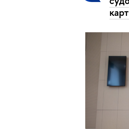
судо
кар