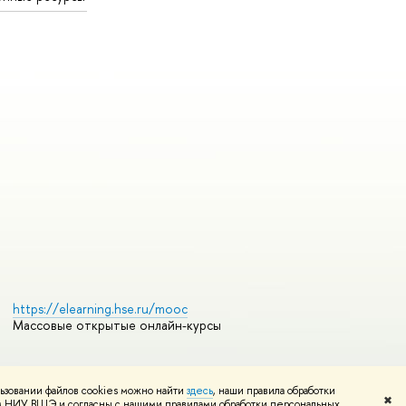
https://elearning.hse.ru/mooc
Массовые открытые онлайн-курсы
ьзовании файлов cookies можно найти
здесь
, наши правила обработки
Редактору
✖
том НИУ ВШЭ и согласны с нашими правилами обработки персональных