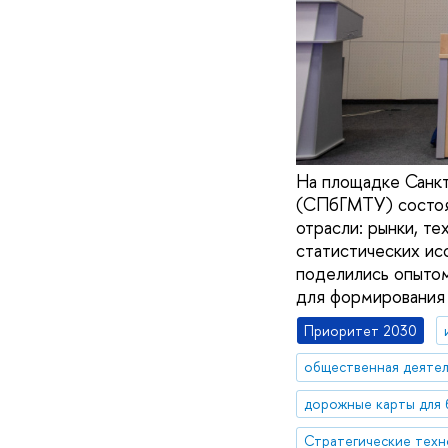
На площадке Санкт
(СПбГМТУ) состоя
отрасли: рынки, т
статистических и
поделились опытом
для формирования 
Приоритет 2030
общественная деятел
дорожные карты для 