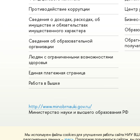
Противодействие коррупции
Центр 
Сведения о доходах, расходах, об
Бизнес
имуществе и обязательствах
Образо
имущественного характера
Обратн
Сведения об образовательной
получа
организации
Людям с ограниченными возможностями
здоровья
Единая платежная страница
Работа в Вышке
http://www.minobrnauki.gov.ru/
Министерство науки и высшего образования РФ
Мы используем файлы cookies для улучшения работы сайта НИУ ВШЭ
© НИУ ВШЭ 1993–2026
Адреса и контакты
Условия использ
персональных данных –
здесь
. Продолжая пользоваться сайтом, вы 