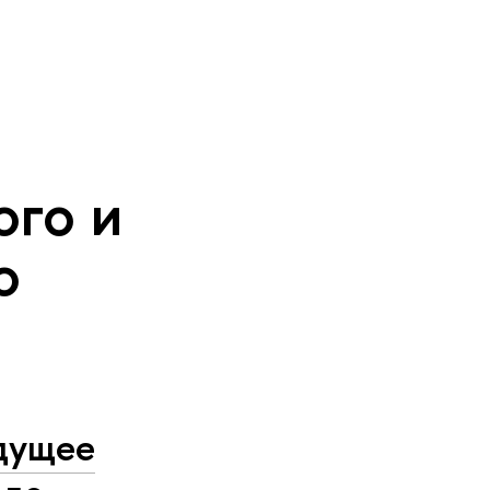
ого и
о
дущее