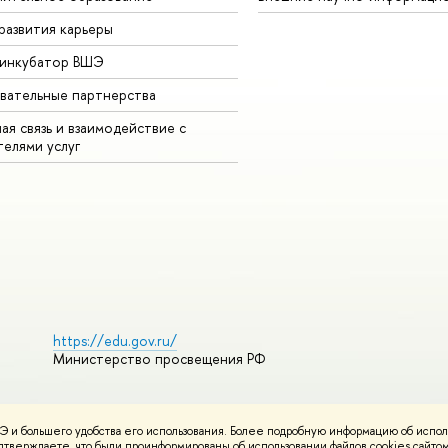
развития карьеры
-инкубатор ВШЭ
вательные партнерства
ая связь и взаимодействие с
телями услуг
https://edu.gov.ru/
Министерство просвещения РФ
 и большего удобства его использования. Более подробную информацию об испол
ования материалов
Политика конфиденциальности
Карта сайта
подтверждаете, что были проинформированы об использовании файлов cookies сай