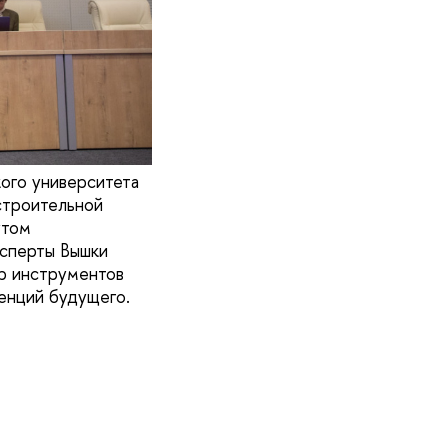
ого университета
строительной
утом
сперты Вышки
р инструментов
енций будущего.