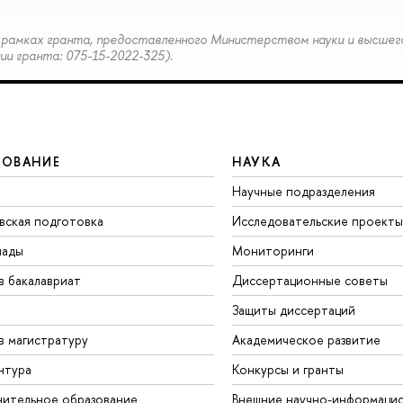
рамках гранта, предоставленного Министерством науки и высшег
и гранта: 075-15-2022-325).
ЗОВАНИЕ
НАУКА
Научные подразделения
вская подготовка
Исследовательские проекты
иады
Мониторинги
в бакалавриат
Диссертационные советы
Защиты диссертаций
в магистратуру
Академическое развитие
нтура
Конкурсы и гранты
ительное образование
Внешние научно-информаци