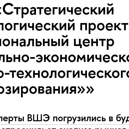
«Стратегический
логический проект
ональный центр
льно-экономическ
о-технологическог
озирования»»
перты ВШЭ погрузились в бу