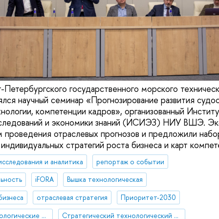
-Петербургского государственного морского техническ
лся научный семинар «Прогнозирование развития судо
ехнологии, компетенции кадров», организованный Инстит
сследований и экономики знаний (ИСИЭЗ) НИУ ВШЭ. Эк
 проведения отраслевых прогнозов и предложили набо
индивидуальных стратегий роста бизнеса и карт компет
исследования и аналитика
репортаж о событии
ьность
iFORA
Вышка технологическая
бизнеса
отраслевая стратегия
Приоритет-2030
Стратегические технологические проекты
Стратегический технологический проект «Мультиагентная платформа ИИ-решений для отраслевых задач»