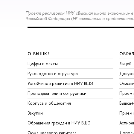
Проект реализован НИУ «Высшая школа экономики» в 
Российской Федерации (№ соглашения о предоставлени
О ВЫШКЕ
ОБРА
Цифры и факты
Лицей
Руководство и структура
Довузо
Устойчивое развитие в НИУ ВШЭ
Олимп
Преподаватели и сотрудники
Прием 
Корпуса и общежития
Вышка+
Закупки
Прием 
Обращения граждан в НИУ ВШЭ
Аспира
Фонд целевого капитала
Дополн