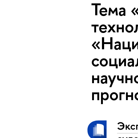
Тема 
техно
«Наци
социа
научн
прогн
Экс