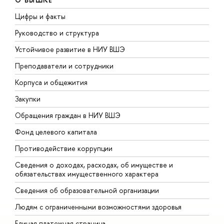
Цифры и факты
Л
Руководство и структура
Д
Устойчивое развитие в НИУ ВШЭ
О
Преподаватели и сотрудники
П
Корпуса и общежития
В
Закупки
П
Обращения граждан в НИУ ВШЭ
А
Фонд целевого капитала
Д
Противодействие коррупции
Ц
Сведения о доходах, расходах, об имуществе и
Б
обязательствах имущественного характера
О
Сведения об образовательной организации
О
Людям с ограниченными возможностями здоровья
Единая платежная страница