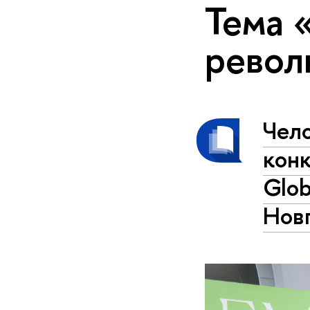
Тема 
револ
Чел
кон
Glob
Нов