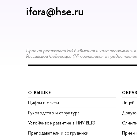
ifora@hse.ru
Проект реализован НИУ «Высшая школа экономики» в 
Российской Федерации (№ соглашения о предоставлени
О ВЫШКЕ
ОБРА
Цифры и факты
Лицей
Руководство и структура
Довузо
Устойчивое развитие в НИУ ВШЭ
Олимп
Преподаватели и сотрудники
Прием 