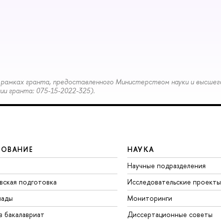
рамках гранта, предоставленного Министерством науки и высшег
и гранта: 075-15-2022-325).
ЗОВАНИЕ
НАУКА
Научные подразделения
вская подготовка
Исследовательские проекты
иады
Мониторинги
в бакалавриат
Диссертационные советы