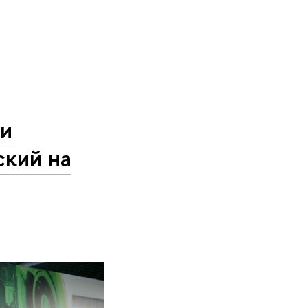
ли
ский на