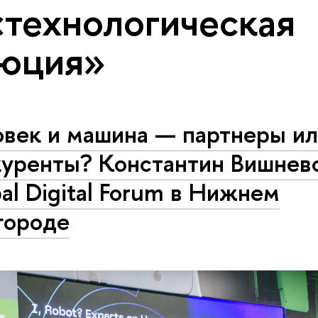
«технологическая
юция»
овек и машина — партнеры и
куренты? Константин Вишнев
al Digital Forum в Нижнем
городе