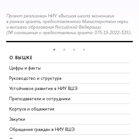
Проект реализован НИУ «Высшая школа экономики»
в рамках гранта, предоставленного Министерством науки
и высшего образования Российской Федерации
(№ соглашения о предоставлении гранта: 075-15-2022-325).
О ВЫШКЕ
Цифры и факты
Л
Руководство и структура
Д
Устойчивое развитие в НИУ ВШЭ
О
Преподаватели и сотрудники
П
Корпуса и общежития
В
Закупки
П
Обращения граждан в НИУ ВШЭ
А