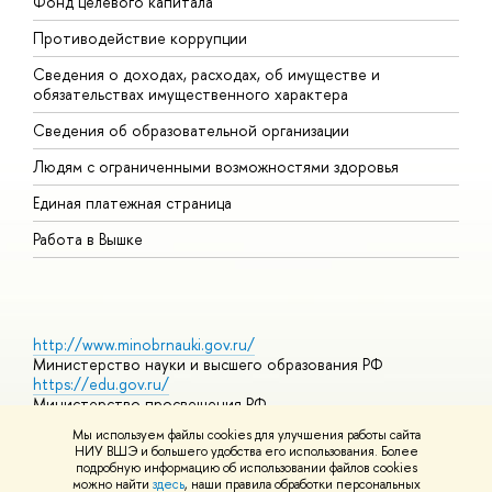
Фонд целевого капитала
Д
Противодействие коррупции
Ц
Сведения о доходах, расходах, об имуществе и
Б
обязательствах имущественного характера
О
Сведения об образовательной организации
О
Людям с ограниченными возможностями здоровья
Единая платежная страница
Работа в Вышке
http://www.minobrnauki.gov.ru/
Министерство науки и высшего образования РФ
https://edu.gov.ru/
Министерство просвещения РФ
https://elearning.hse.ru/mooc
Мы используем файлы cookies для улучшения работы сайта
Массовые открытые онлайн-курсы
НИУ ВШЭ и большего удобства его использования. Более
подробную информацию об использовании файлов cookies
можно найти
здесь
, наши правила обработки персональных