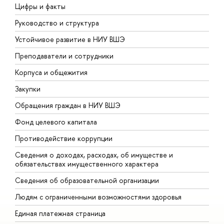
Цифры и факты
Л
Руководство и структура
Д
Устойчивое развитие в НИУ ВШЭ
О
Преподаватели и сотрудники
П
Корпуса и общежития
В
Закупки
П
Обращения граждан в НИУ ВШЭ
А
Фонд целевого капитала
Д
Противодействие коррупции
Ц
Сведения о доходах, расходах, об имуществе и
Б
обязательствах имущественного характера
О
Сведения об образовательной организации
О
Людям с ограниченными возможностями здоровья
Единая платежная страница