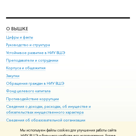
О ВЫШКЕ
ОБ
Цифры и факты
Ли
Руководство и структура
Дов
Устойчивое развитие в НИУ ВШЭ
Ол
Преподаватели и сотрудники
При
Корпуса и общежития
Вы
Закупки
При
Обращения граждан в НИУ ВШЭ
Ас
Фонд целевого капитала
До
Противодействие коррупции
Цен
Сведения о доходах, расходах, об имуществе и
Би
обязательствах имущественного характера
Об
Сведения об образовательной организации
Обр
Людям с ограниченными возможностями здоровья
Мы используем файлы cookies для улучшения работы сайта
Единая платежная страница
НИУ ВШЭ и большего удобства его использования. Более