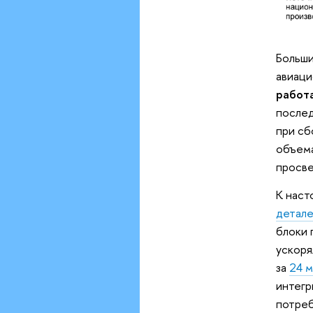
Больши
авиаци
работа
послед
при сб
объема
просве
К наст
детале
блоки 
ускоря
за
24 
интегр
потреб