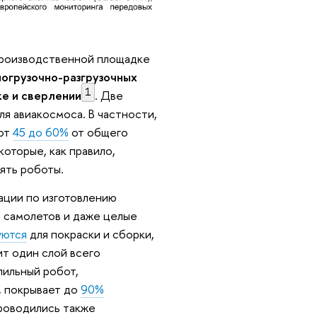
производственной площадке
погрузочно-разгрузочных
1
ке и сверлении
. Две
я авиакосмоса. В частности,
 от
45 до 60%
от общего
которые, как правило,
нять роботы.
ации по изготовлению
 самолетов и даже целые
уются
для покраски и сборки,
ит один слой всего
лильный робот,
, покрывает до
90%
роводились также