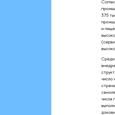
Соглас
промыш
375 ты
промыш
и пище
высоко
(серви
высоко
Среди 
внедре
структ
число 
страна
самоле
числа 
выполн
докови