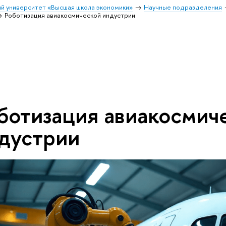
й университет «Высшая школа экономики»
Научные подразделения
Роботизация авиакосмической индустрии
ботизация авиакосмич
дустрии