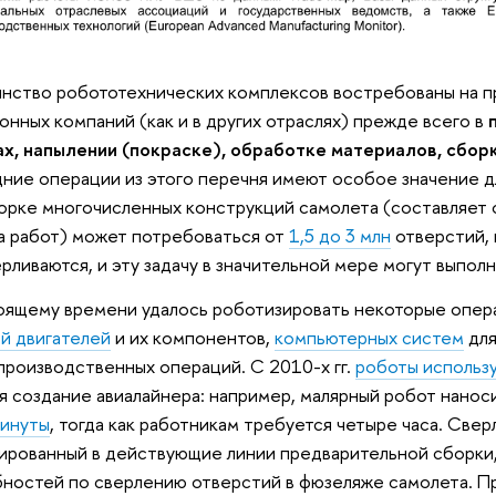
нство робототехнических комплексов востребованы на 
онных компаний (как и в других отраслях) прежде всего в
х, напылении (покраске), обработке материалов, сбор
ние операции из этого перечня имеют особое значение дл
орке многочисленных конструкций самолета (составляет
 работ) может потребоваться от
1,5 до 3 млн
отверстий, 
рливаются, и эту задачу в значительной мере могут выпол
оящему времени удалось роботизировать некоторые опер
й двигателей
и их компонентов,
компьютерных систем
для
производственных операций. С 2010-х гг.
роботы использ
я создание авиалайнера: например, малярный робот нанос
минуты
, тогда как работникам требуется четыре часа. Свер
ированный в действующие линии предварительной сборки
ностей по сверлению отверстий в фюзеляже самолета. П