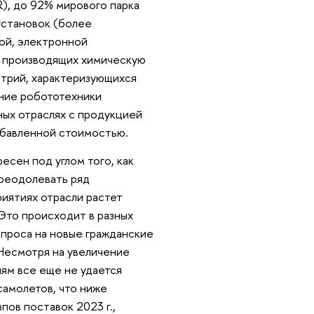
), до 92% мирового парка
установок (более
ной, электронной
е производящих химическую
трий, характеризующихся
ние робототехники
ных отраслях с продукцией
обавленной стоимостью.
сен под углом того, как
преодолевать ряд
иятиях отрасли растет
 Это происходит в разных
спроса на новые гражданские
 Несмотря на увеличение
лям все еще не удается
 самолетов, что ниже
пов поставок 2023 г.,