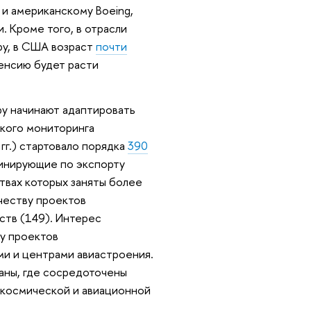
 и американскому Boeing,
. Кроме того, в отрасли
ру, в США возраст
почти
пенсию будет расти
у начинают адаптировать
кого мониторинга
гг.) стартовало порядка
390
минирующие по экспорту
твах которых заняты более
честву проектов
ств (149). Интерес
лу проектов
ми и центрами авиастроения.
аны, где сосредоточены
 космической и авиационной