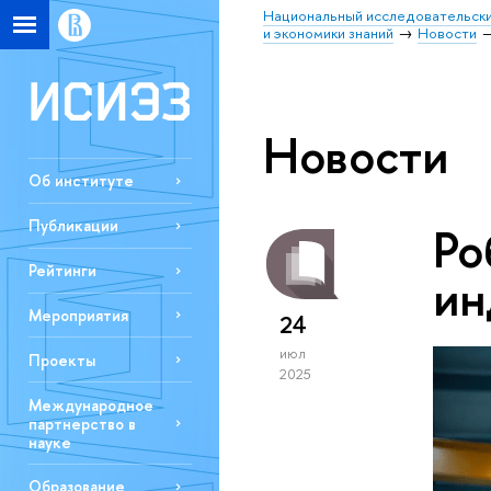
Национальный исследовательски
и экономики знаний
Новости
Новости
Об институте
Публикации
Ро
Рейтинги
ин
Мероприятия
24
июл
Проекты
2025
Международное
партнерство в
науке
Образование