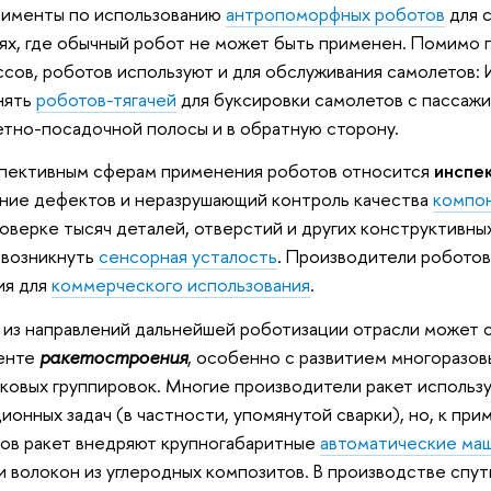
рименты по использованию
антропоморфных роботов
для 
ях, где обычный робот не может быть применен. Помимо
сов, роботов используют и для обслуживания самолетов: 
нять
роботов-тягачей
для буксировки самолетов с пассажи
етно-посадочной полосы и в обратную сторону.
пективным сферам применения роботов относится
инспе
ние дефектов и неразрушающий контроль качества
компон
оверке тысяч деталей, отверстий и других конструктивны
 возникнуть
сенсорная усталость
. Производители робото
ия для
коммерческого использования
.
из направлений дальнейшей роботизации отрасли может 
менте
ракетостроения
, особенно с развитием многоразов
ковых группировок. Многие производители ракет использу
ионных задач (в частности, упомянутой сварки), но, к при
ов ракет внедряют крупногабаритные
автоматические ма
и волокон из углеродных композитов. В производстве спу