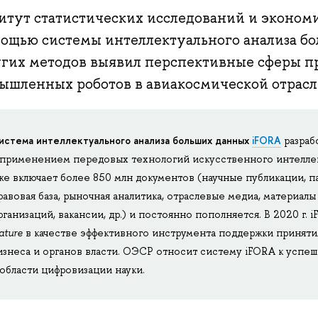
итут статистических исследований и эконо
мощью системы интеллектуального анализа б
угих методов выявил перспективные сферы 
ышленных роботов в авиакосмической отрасл
истема интеллектуального анализа больших данных
iFORA
разра
 применением передовых технологий искусственного интеллект
же включает более 850 млн документов (научные публикации, п
равовая база, рыночная аналитика, отраслевые медиа, материа
рганизаций, вакансии, др.) и постоянно пополняется. В 2020 г.
ature
в качестве эффективного инструмента поддержки приняти
изнеса и органов власти. ОЭСР относит систему iFORA к усп
 области цифровизации науки.