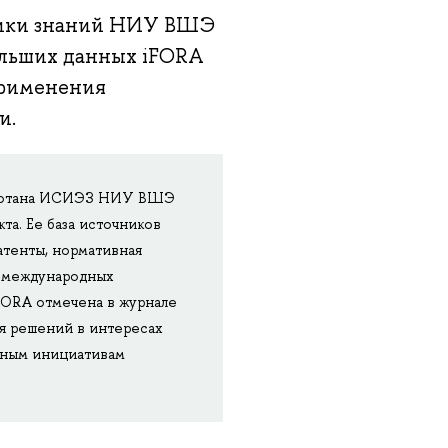
мики знаний НИУ ВШЭ
ольших данных iFORA
применения
и.
ботана ИСИЭЗ НИУ ВШЭ
а. Ее база источников
атенты, нормативная
лы международных
 iFORA отмечена в журнале
я решений в интересах
ешным инициативам