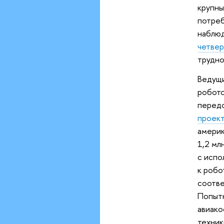
крупны
потре
наблюд
четвер
трудно
Ведущи
робото
передо
проек
америк
1,2 мл
с испо
к робо
соотве
Попытк
авиако
техник