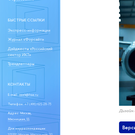
БЫСТРЫЕ ССЫЛКИ
Экспресс-информации
Журнал «Форсайт»
Дайджесты «Российский
сектор ИКТ»
Трендлеттеры
КОНТАКТЫ
E-mail:
issek@hse.ru
Телефон:
+7 (495) 621-28-73
Дизайн 
Адрес:
Москва,
Мясницкая, 11
Верс
Для корреспонденции:
101000, Москва, Мясницкая, 20