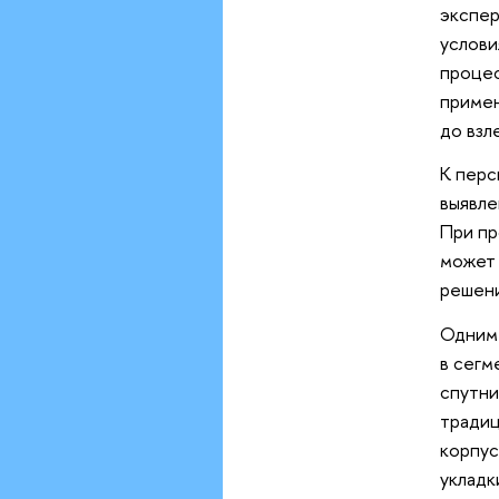
экспе
услови
процес
приме
до взл
К перс
выявле
При пр
может
решен
Одним 
в сег
спутни
традиц
корпус
укладк