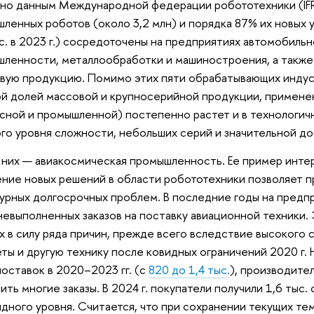
но данным Международной федерации робототехники (IFR
ленных роботов (около 3,2 млн) и порядка 87% их новых 
с. в 2023 г.) сосредоточены на предприятиях автомобиль
ленности, металлообработки и машиностроения, а такж
вую продукцию. Помимо этих пяти обрабатывающих индус
й долей массовой и крупносерийной продукции, примене
сной и промышленной) постепенно растет и в технологич
го уровня сложности, небольших серий и значительной д
них — авиакосмическая промышленность. Ее пример интере
ние новых решений в области робототехники позволяет 
урных долгосрочных проблем. В последние годы на предпр
невыполненных заказов на поставку авиационной техники.
х в силу ряда причин, прежде всего вследствие высокого 
ты и другую технику после ковидных ограничений 2020 г.
поставок в 2020–2023 гг. (с
820 до 1,4 тыс.
), производите
ить многие заказы. В 2024 г. покупатели получили 1,6 тыс.
дного уровня. Считается, что при сохранении текущих тем