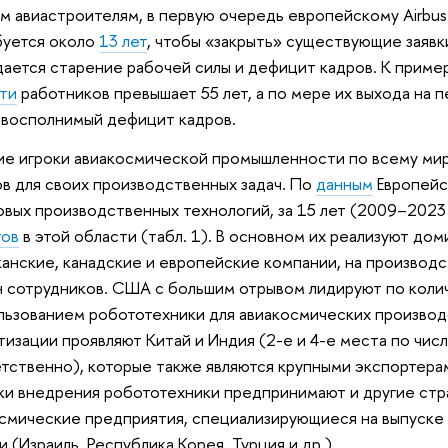
м авиастроителям, в первую очередь европейскому Airbus
буется около
13 лет
, чтобы «закрыть» существующие заявки
ается старение рабочей силы и дефицит кадров. К приме
ти
работников превышает 55 лет, а по мере их выхода на 
восполнимый дефицит кадров.
е игроки авиакосмической промышленности по всему мир
в для своих производственных задач. По
данным
Европейс
вых производственных технологий, за 15 лет (2009–2023 
тов
в этой области (табл. 1). В основном их реализуют до
анские, канадские и европейские компании, на производс
н сотрудников. США с большим отрывом лидируют по коли
льзованием робототехники для авиакосмических производ
тизации проявляют Китай и Индия (2-е и 4-е места по чис
тственно), которые также являются крупными экспортера
и внедрения робототехники предпринимают и другие стр
смические предприятия, специализирующиеся на выпуске
и (Израиль, Республика Корея, Турция и др.).