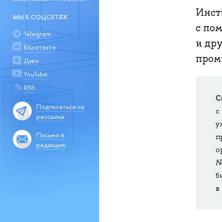
Инст
МЫ В СОЦСЕТЯХ
с по
Telegram
и др
ВКонтакте
пром
Дзен
YouTube
RSS
С
Подписаться на
с
рассылки
у
Письмо в
п
редакцию
о
N
б
в