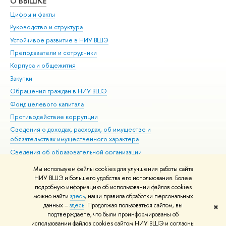
О ВЫШКЕ
ОБ
Цифры и факты
Ли
Руководство и структура
Дов
Устойчивое развитие в НИУ ВШЭ
Ол
Преподаватели и сотрудники
При
Корпуса и общежития
Вы
Закупки
При
Обращения граждан в НИУ ВШЭ
Ас
Фонд целевого капитала
До
Противодействие коррупции
Цен
Сведения о доходах, расходах, об имуществе и
Би
обязательствах имущественного характера
Об
Сведения об образовательной организации
Обр
Людям с ограниченными возможностями здоровья
Мы используем файлы cookies для улучшения работы сайта
Единая платежная страница
НИУ ВШЭ и большего удобства его использования. Более
подробную информацию об использовании файлов cookies
Работа в Вышке
можно найти
здесь
, наши правила обработки персональных
данных –
здесь
. Продолжая пользоваться сайтом, вы
✖
Редактору
подтверждаете, что были проинформированы об
© НИУ ВШЭ 1993–2026
Адреса и контакты
Условия использования
использовании файлов cookies сайтом НИУ ВШЭ и согласны