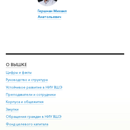
Гершман Михаил
Анатольевич
О ВЫШКЕ
ОБ
Цифры и факты
Ли
Руководство и структура
Дов
Устойчивое развитие в НИУ ВШЭ
Ол
Преподаватели и сотрудники
При
Корпуса и общежития
Вы
Закупки
При
Обращения граждан в НИУ ВШЭ
Ас
Фонд целевого капитала
До