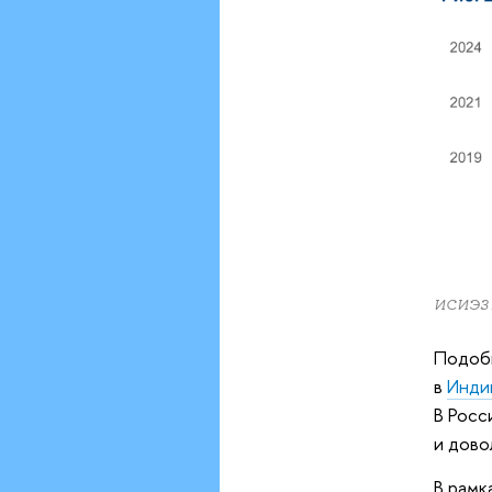
ИСИЭЗ
Подобн
в
Инди
В Росс
и дово
В рамк