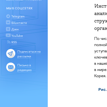
Инст
МЫ В СОЦСЕТЯХ
анал
Telegram
струк
ВКонтакте
орга
Дзен
YouTube
По чис
RSS
полной
уступа
Подписаться на
рассылки
ключев
в наше
Письмо в
в мире
редакцию
Корея.