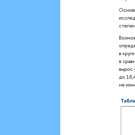
Основн
исслед
степен
Возмож
опреде
в круп
в срав
вырос 
до 16,
не изм