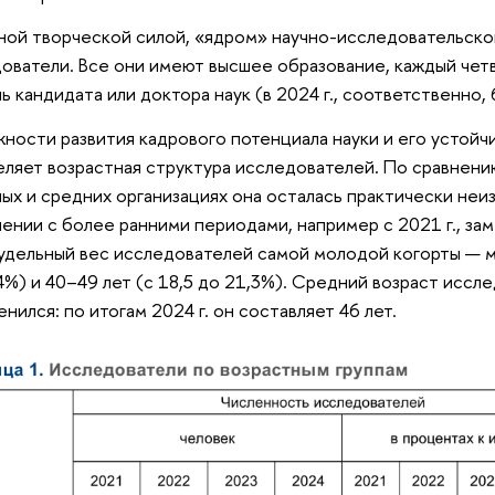
ой творческой силой, «ядром» научно-исследовательско
ователи. Все они имеют высшее образование, каждый чет
ь кандидата или доктора наук (в 2024 г., соответственно, 6
ности развития кадрового потенциала науки и его устойч
ляет возрастная структура исследователей. По сравнен
ных и средних организациях она осталась практически неи
нении с более ранними периодами, например с 2021 г., за
удельный вес исследователей самой молодой когорты — м
4%) и 40–49 лет (с 18,5 до 21,3%). Средний возраст иссл
енился: по итогам 2024 г. он составляет 46 лет.