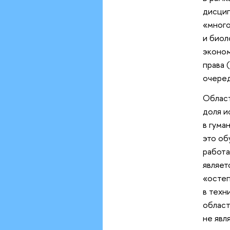
дисцип
«много
и биол
эконом
права 
очеред
Област
доля и
в гума
это об
работа
являет
«остеп
в техн
област
не явл