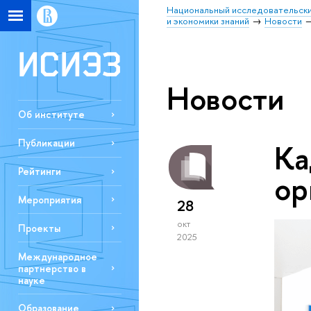
Национальный исследовательски
и экономики знаний
Новости
Новости
Об институте
Публикации
Ка
Рейтинги
ор
Мероприятия
28
окт
Проекты
2025
Международное
партнерство в
науке
Образование