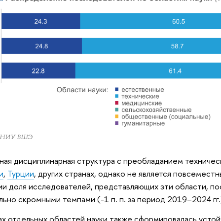
 НИУ ВШЭ
ая дисциплинарная структура с преобладанием техническ
и
,
Турции
, других странах, однако не является повсемест
ии доля исследователей, представляющих эти области, по
льно скромными темпами (-1 п. п. за период 2019–2024 гг.
ах отдельных областей науки также сформировалась усто