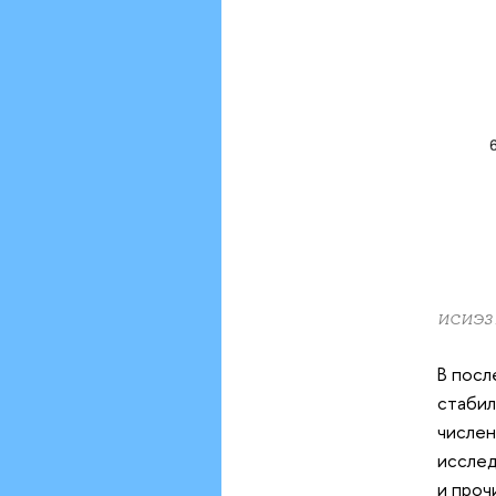
ИСИЭЗ
В посл
стабил
числен
исслед
и проч