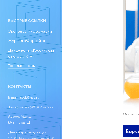
БЫСТРЫЕ ССЫЛКИ
Экспресс-информации
Журнал «Форсайт»
Дайджесты «Российский
сектор ИКТ»
Трендлеттеры
КОНТАКТЫ
E-mail:
issek@hse.ru
Телефон:
+7 (495) 621-28-73
Использ
Адрес:
Москва,
Мясницкая, 11
Верс
Для корреспонденции:
101000, Москва, Мясницкая, 20