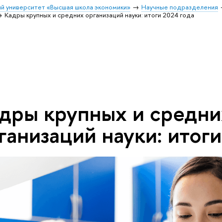
й университет «Высшая школа экономики»
Научные подразделения
Кадры крупных и средних организаций науки: итоги 2024 года
дры крупных и средни
ганизаций науки: итог