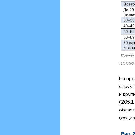
ИСИЭЗ
На про
структ
и круп
(205,1
област
(социа