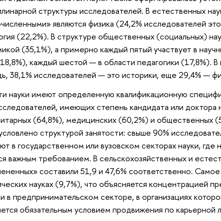
линарной структуры исследователей. В естественных нау
численными» являются физика (24,2% исследователей этой 
огия (22,2%). В структуре общественных (социальных) на
икой (35,1%), а примерно каждый пятый участвует в науч
(18,8%), каждый шестой — в области педагогики (17,8%). В 
ь, 38,1% исследователей — это историки, еще 29,4% — фи
и науки имеют определенную квалификационную специфику
сследователей, имеющих степень кандидата или доктора 
нитарных (64,8%), медицинских (60,2%) и общественных (5
условлено структурой занятости: свыше 90% исследовате
ют в государственном или вузовском секторах науки, где 
ся важным требованием. В сельскохозяйственных и естест
ененных» составили 51,9 и 47,6% соответственно. Самое
ических науках (9,7%), что объясняется концентрацией п
и в предпринимательском секторе, в организациях которо
яется обязательным условием продвижения по карьерной 