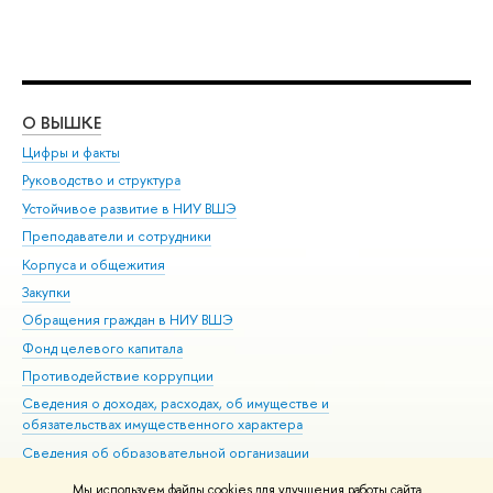
О ВЫШКЕ
ОБ
Цифры и факты
Ли
Руководство и структура
Дов
Устойчивое развитие в НИУ ВШЭ
Ол
Преподаватели и сотрудники
При
Корпуса и общежития
Вы
Закупки
При
Обращения граждан в НИУ ВШЭ
Ас
Фонд целевого капитала
До
Противодействие коррупции
Цен
Сведения о доходах, расходах, об имуществе и
Би
обязательствах имущественного характера
Об
Сведения об образовательной организации
Обр
Людям с ограниченными возможностями здоровья
Мы используем файлы cookies для улучшения работы сайта