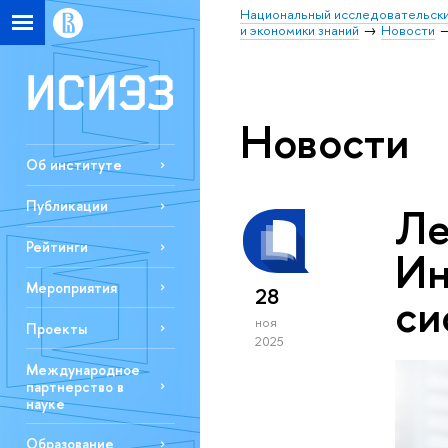
Национальный исследовательски
и экономики знаний
Новости
Новости
Об институте
Публикации
Ле
Рейтинги
Ин
Мероприятия
28
си
ноя
Проекты
2025
Международное
партнерство в
науке
Образование