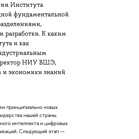
ии Института
ощной фундаментальной
разделениями,
и разработки. К каким
ута и как
индустриальным
роректор НИУ ВШЭ,
й и экономики знаний
ем принципиально новых
идерства нашей страны.
нного интеллекта и цифровых
никаций. Следующий этап —