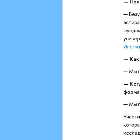
— Пре
— Безу
аспира
фундам
униве
Инстит
— Как
— Мы п
— Ког
форма
— Мы п
Участи
котора
исслед