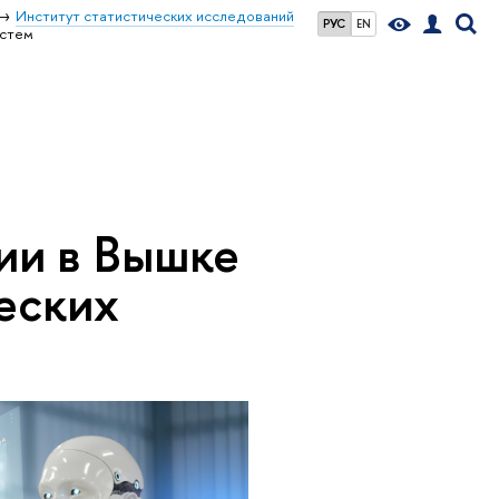
Институт статистических исследований
РУС
EN
истем
ии в Вышке
еских