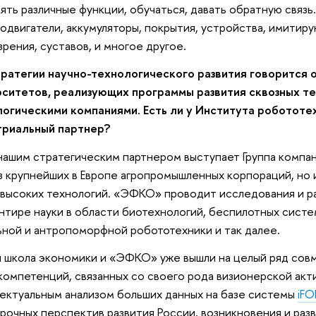
ять различные функции, обучаться, давать обратную связь
одвигатели, аккумуляторы, покрытия, устройства, имитир
 зрения, суставов, и многое другое.
ратегии научно-технологического развития говорится 
ситетов, реализующих программы развития сквозных те
огическими компаниями. Есть ли у Института робототе
триальный партнер?
нашим стратегическим партнером выступает Группа комп
з крупнейших в Европе агропромышленных корпораций, но
высоких технологий. «ЭФКО» проводит исследования и р
нтире науки в области биотехнологий, беспилотных систе
ной и антропоморфной робототехники и так далее.
 школа экономики и «ЭФКО» уже вышли на целый ряд совм
компетенций, связанных со своего рода визионерской ак
ектуальным анализом больших данных на базе системы
iF
рочных перспектив развития России, возникновения и раз