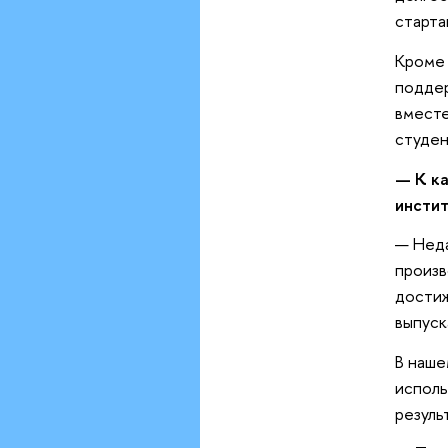
старта
Кроме 
поддер
вместе
студен
— К к
инсти
— Неда
произв
достиж
выпуск
В наше
исполь
резуль