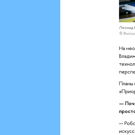
Леонид 
© Высша
На нео
Владим
технол
перспе
Планы 
«Приор
— Поче
прост
— Робо
искусс