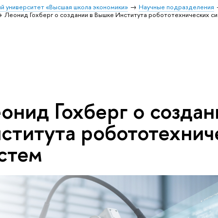
й университет «Высшая школа экономики»
Научные подразделения
Леонид Гохберг о создании в Вышке Института робототехнических с
онид Гохберг о создан
ститута робототехнич
стем