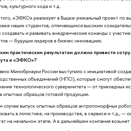
пов, культурного кода и т.д.
того, «ЭФКО» реализует в Вышке уникальный проект по в
жке наших студентов, отличающихся высоким созидатель
 создавать и развивать внедренческие команды с участие
тов — будущих лидеров в бизнес-инновациях.
аким практическим результатам должно привести сотру
тута и «ЭФКО»?
вно Минобрнауки России выступило с инициативой созда
одственных объединений (НПО), которые смогут обеспеч
ения технологического суверенитета — от прикладных ис
а опытных образцов готовой продукции.
м случае выпуск опытных образцов антропоморфных робо
зовать в логистике, на производстве, в сервисе и т.д., —
тат на начальном этапе. А в дальнейшем компания возьмет