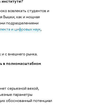
 институте?
роко вовлекать студентов и
я Вышки, как и мощная
ными подразделениями
лекта и цифровых наук
,
 и с внешнего рынка.
ть в полномасштабном
нет серьезной вехой,
рьезные параметры
щих обоснованный потенциал