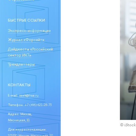
БЫСТРЫЕ ССЫЛКИ
Экспресс-информации
Журнал «Форсайт»
Дайджесты «Российский
сектор ИКТ»
Трендлеттеры
КОНТАКТЫ
E-mail:
issek@hse.ru
Телефон:
+7 (495) 621-28-73
Адрес:
Москва,
Мясницкая, 11
© iStock
Для корреспонденции:
101000, Москва, Мясницкая, 20