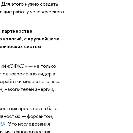
. Для этого нужно создать
ующие работу человеческого
о партнерстве
хнологий, с крупнейшими
хнических систем
аний «ЭФКО» — не только
 и одновременно лидер в
азработки мирового класса
м, накопителей энергии,
естных проектов на базе
тивностью — форсайтом,
ORA
. Это исследования
вития технологических