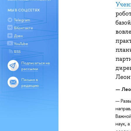
Учен
МЫ В СОЦСЕТЯХ
робо
Telegram
базо
ВКонтакте
вовле
Дзен
прак
YouTube
план
RSS
парт
Подписаться на
дире
рассылки
Леон
Письмо в
редакцию
— Леон
— Разв
направ
Важной
наук, 