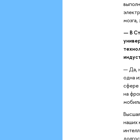
выполн
электр
мозга,
— В Ст
универ
технол
индус
— Да, 
одна и
сфере 
на фро
мобиль
Высшая
наших 
интелл
долгос