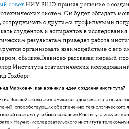
ый совет
НИУ ВШЭ принял решение о создан
тотехнических систем. Он будет обладать м
й, сотрудничать с другими профильными под
кать студентов и аспирантов в исследования 
тическим результатам приведет работа инстит
ируется организовать взаимодействие с его 
нером, «Вышке.Главное» рассказал первый п
ктор Института статистических исследовани
ид Гохберг.
ид Маркович, как возникла идея создания института?
итие Высшей школы экономики сегодня связано с освоени
лений, способствующих обеспечению технологического л
 вехой на этом пути было создание Института искусстве
а затем Научно-исследовательского института телекомму