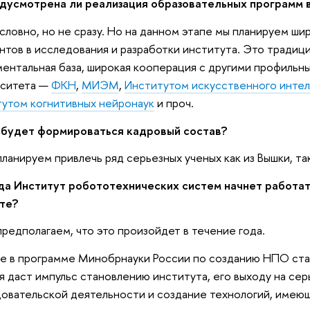
дусмотрена ли реализация образовательных программ в
словно, но не сразу. Но на данном этапе мы планируем ши
нтов в исследования и разработки института. Это традици
ентальная база, широкая кооперация с другими профиль
рситета —
ФКН
,
МИЭМ
,
Институтом искусственного интел
утом когнитивных нейронаук
и проч.
 будет формироваться кадровый состав?
ланируем привлечь ряд серьезных ученых как из Вышки, так
да Институт робототехнических систем начнет работа
те?
редполагаем, что это произойдет в течение года.
е в программе Минобрнауки России по созданию НПО ста
я даст импульс становлению института, его выходу на се
овательской деятельности и создание технологий, имею