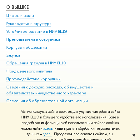
О ВЫШКЕ
ОБ
Цифры и факты
Ли
Руководство и структура
Дов
Устойчивое развитие в НИУ ВШЭ
Ол
Преподаватели и сотрудники
При
Корпуса и общежития
Вы
Закупки
При
Обращения граждан в НИУ ВШЭ
Ас
Фонд целевого капитала
До
Противодействие коррупции
Цен
Сведения о доходах, расходах, об имуществе и
Би
обязательствах имущественного характера
Об
Сведения об образовательной организации
Обр
Людям с ограниченными возможностями здоровья
Мы используем файлы cookies для улучшения работы сайта
Единая платежная страница
НИУ ВШЭ и большего удобства его использования. Более
подробную информацию об использовании файлов cookies
Работа в Вышке
можно найти
здесь
, наши правила обработки персональных
данных –
здесь
. Продолжая пользоваться сайтом, вы
✖
Редактору
подтверждаете, что были проинформированы об