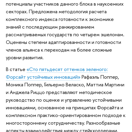
потенциалы участников данного блока в наукоемких
секторах. Предложена методология расчета
комплексного индекса готовности к экономике
знаний с последующим ранжированием
рассматриваемых государств по четырем эшелонам.
Оценены степени адаптированности и готовности
членов альянса к переходам на более сложные
уровни развития.
В статье
«Сто пятьдесят оттенков зеленого:
Форсайт устойчивых инноваций»
Рафаэль Поппер,
Моника Поппер, Гильермо Веласко, Маттиа Мартини
и Анджела Риццо представляют методическое
руководство по оценке и управлению устойчивыми
инновациями, основанное на принципах Форсайта и
комплексном практико-ориентированном подходе к
многостороннему сотрудничеству. Разнообразные
аспекты взаимодействия между стейкхолдерами,