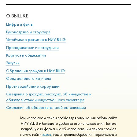
О ВЫШКЕ
ОБ
Цифры и факты
Ли
Руководство и структура
Дов
Устойчивое развитие в НИУ ВШЭ
Ол
Преподаватели и сотрудники
При
Корпуса и общежития
Вы
Закупки
При
Обращения граждан в НИУ ВШЭ
Ас
Фонд целевого капитала
До
Противодействие коррупции
Цен
Сведения о доходах, расходах, об имуществе и
Би
обязательствах имущественного характера
Об
Сведения об образовательной организации
Обр
Людям с ограниченными возможностями здоровья
Мы используем файлы cookies для улучшения работы сайта
Единая платежная страница
НИУ ВШЭ и большего удобства его использования. Более
подробную информацию об использовании файлов cookies
Работа в Вышке
можно найти
здесь
, наши правила обработки персональных