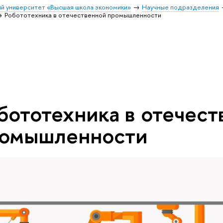
й университет «Высшая школа экономики»
Научные подразделения
Робототехника в отечественной промышленности
бототехника в отечес
омышленности