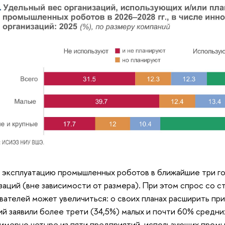
 эксплуатацию промышленных роботов в ближайшие три г
заций (вне зависимости от размера). При этом спрос со 
вателей может увеличиться: о своих планах расширить п
й заявили более трети (34,5%) малых и почти 60% средни
примерно четыре из пяти предприятий, использующих про