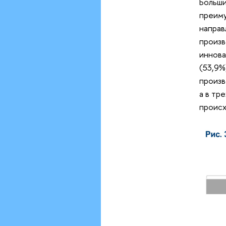
Больши
преиму
направ
произв
иннова
(53,9%
произв
а в тр
происх