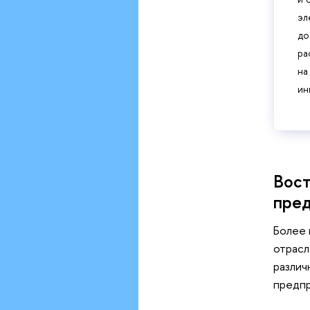
эл
до
ра
на
ин
Вост
пре
Более 
отрасл
различ
предпр