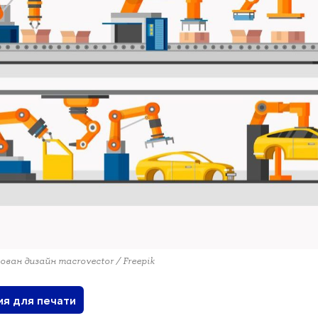
ован дизайн macrovector / Freepik
ия для печати