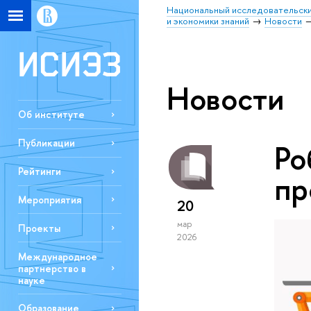
Национальный исследовательски
и экономики знаний
Новости
Новости
Об институте
Публикации
Ро
Рейтинги
пр
Мероприятия
20
мар
Проекты
2026
Международное
партнерство в
науке
Образование