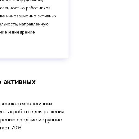
исленностью работников
стве инновационно активных
ельность, направленную
ание и внедрение
о активных
 высокотехнологичных
нных роботов для решения
едрению средние и крупные
гает 70%.