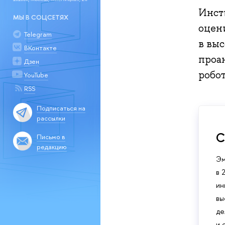
Инст
МЫ В СОЦСЕТЯХ
оцен
Telegram
в вы
ВКонтакте
проа
Дзен
робо
YouTube
RSS
Подписаться на
рассылки
С
Письмо в
редакцию
Эм
в 
ин
вы
де
и 