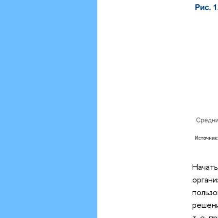
Начать
органи
пользо
решени
т. е. 