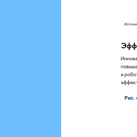
Эфф
Иннова
повыша
а робо
эффект