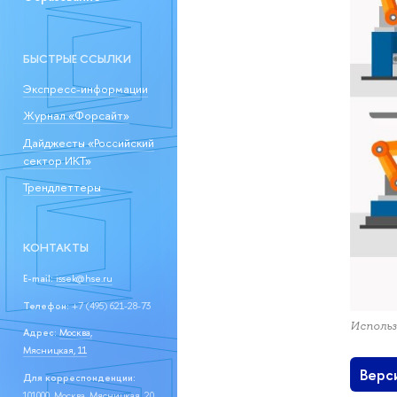
БЫСТРЫЕ ССЫЛКИ
Экспресс-информации
Журнал «Форсайт»
Дайджесты «Российский
сектор ИКТ»
Трендлеттеры
КОНТАКТЫ
E-mail:
issek@hse.ru
Телефон:
+7 (495) 621-28-73
Использ
Адрес:
Москва,
Мясницкая, 11
Верс
Для корреспонденции:
101000, Москва, Мясницкая, 20