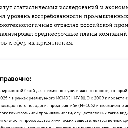
итут статистических исследований и эконо
ил уровень востребованности промышленных
сокотехнологичных отраслях российской пром
нализировал среднесрочные планы компаний
тов и сфер их применения.
правочно:
пирической базой для анализа послужили данные опроса, который
2025 г. в рамках реализуемого ИСИЭЗ НИУ ВШЭ с 2009 г. проекта
новационного поведения предприятий» (N=1032 инновационно а
сокотехнологичной промышленности, осуществляющих такие вид
ятельности: производство химических веществ, лекарственных ср
оборудования, транспортных средств, радиоэлектроники, медицин