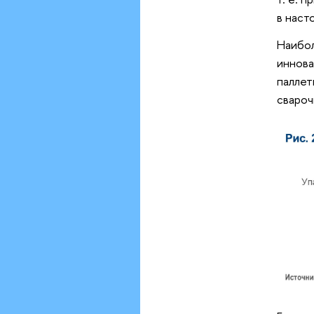
в наст
Наибо
иннова
паллет
свароч