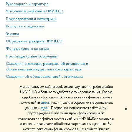
Руководство и структура
Дов
Устойчивое развитие в НИУ ВШЭ
Ол
Преподаватели и сотрудники
При
Корпуса и общежития
Вы
Закупки
При
Обращения граждан в НИУ ВШЭ
Ас
Фонд целевого капитала
До
Противодействие коррупции
Цен
Сведения о доходах, расходах, об имуществе и
Би
обязательствах имущественного характера
Об
Сведения об образовательной организации
Обр
Людям с ограниченными возможностями здоровья
Мы используем файлы cookies для улучшения работы сайта
Единая платежная страница
НИУ ВШЭ и большего удобства его использования. Более
подробную информацию об использовании файлов cookies
Работа в Вышке
можно найти
здесь
, наши правила обработки персональных
данных –
здесь
. Продолжая пользоваться сайтом, вы
✖
Редактору
подтверждаете, что были проинформированы об
© НИУ ВШЭ 1993–2026
Адреса и контакты
Условия использования
использовании файлов cookies сайтом НИУ ВШЭ и согласны
с нашими правилами обработки персональных данных. Вы
материалов
Политика конфиденциальности
Карта сайта
можете отключить файлы cookies в настройках Вашего
Шрифты HSE Sans и HSE Slab разработаны в
Школе дизайна НИУ ВШЭ