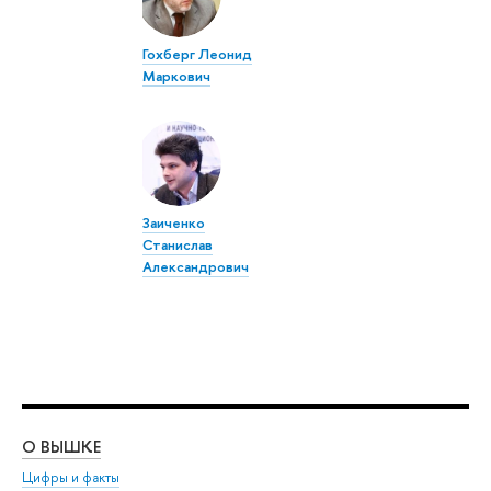
Гохберг Леонид
Маркович
Заиченко
Станислав
Александрович
О ВЫШКЕ
ОБ
Цифры и факты
Ли