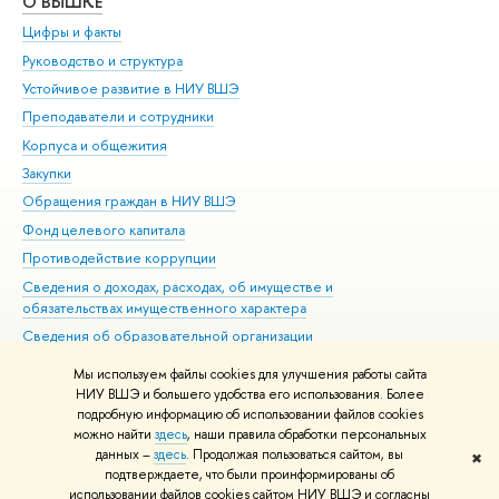
О ВЫШКЕ
ОБ
Цифры и факты
Ли
Руководство и структура
Дов
Устойчивое развитие в НИУ ВШЭ
Ол
Преподаватели и сотрудники
При
Корпуса и общежития
Вы
Закупки
При
Обращения граждан в НИУ ВШЭ
Ас
Фонд целевого капитала
До
Противодействие коррупции
Цен
Сведения о доходах, расходах, об имуществе и
Би
обязательствах имущественного характера
Об
Сведения об образовательной организации
Обр
Людям с ограниченными возможностями здоровья
Мы используем файлы cookies для улучшения работы сайта
Единая платежная страница
НИУ ВШЭ и большего удобства его использования. Более
подробную информацию об использовании файлов cookies
Работа в Вышке
можно найти
здесь
, наши правила обработки персональных
данных –
здесь
. Продолжая пользоваться сайтом, вы
✖
Редактору
подтверждаете, что были проинформированы об
© НИУ ВШЭ 1993–2026
Адреса и контакты
Условия использования
использовании файлов cookies сайтом НИУ ВШЭ и согласны