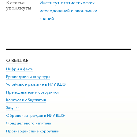
Институт статистических
В статье
упомянуты
исследований и экономики
знаний
О ВЫШКЕ
ОБ
Цифры и факты
Ли
Руководство и структура
Дов
Устойчивое развитие в НИУ ВШЭ
Ол
Преподаватели и сотрудники
При
Корпуса и общежития
Вы
Закупки
При
Обращения граждан в НИУ ВШЭ
Ас
Фонд целевого капитала
До
Противодействие коррупции
Цен