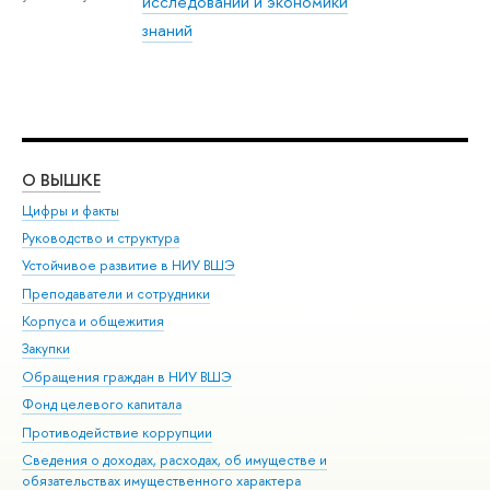
исследований и экономики
знаний
О ВЫШКЕ
ОБ
Цифры и факты
Ли
Руководство и структура
Дов
Устойчивое развитие в НИУ ВШЭ
Ол
Преподаватели и сотрудники
При
Корпуса и общежития
Вы
Закупки
При
Обращения граждан в НИУ ВШЭ
Ас
Фонд целевого капитала
До
Противодействие коррупции
Цен
Сведения о доходах, расходах, об имуществе и
Би
обязательствах имущественного характера
Об