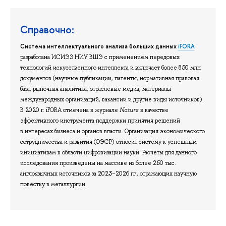
Справочно:
Система интеллектуального анализа больших данных
iFORA
разработана ИСИЭЗ НИУ ВШЭ с применением передовых
технологий искусственного интеллекта и включает более 850 млн
документов (научные публикации, патенты, нормативная правовая
база, рыночная аналитика, отраслевые медиа, материалы
международных организаций, вакансии и другие виды источников).
В 2020 г. iFORA отмечена в журнале
Nature
в качестве
эффективного инструмента поддержки принятия решений
в интересах бизнеса и органов власти. Организация экономического
сотрудничества и развития (ОЭСР) относит систему к успешным
инициативам в области цифровизации науки. Расчеты для данного
исследования произведены на массиве из более 250 тыс.
англоязычных источников за 2023–2026 гг., отражающих научную
повестку в металлургии.