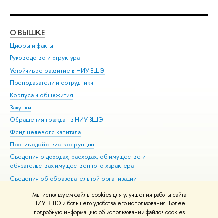
О ВЫШКЕ
ОБ
Цифры и факты
Ли
Руководство и структура
Дов
Устойчивое развитие в НИУ ВШЭ
Ол
Преподаватели и сотрудники
При
Корпуса и общежития
Вы
Закупки
При
Обращения граждан в НИУ ВШЭ
Ас
Фонд целевого капитала
До
Противодействие коррупции
Цен
Сведения о доходах, расходах, об имуществе и
Би
обязательствах имущественного характера
Об
Сведения об образовательной организации
Обр
Людям с ограниченными возможностями здоровья
Мы используем файлы cookies для улучшения работы сайта
Единая платежная страница
НИУ ВШЭ и большего удобства его использования. Более
подробную информацию об использовании файлов cookies
Работа в Вышке