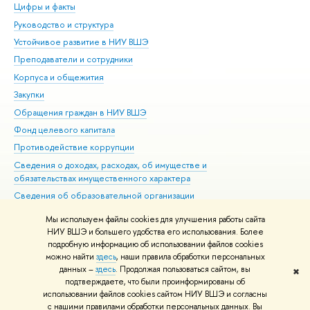
Цифры и факты
Ли
Руководство и структура
Дов
Устойчивое развитие в НИУ ВШЭ
Ол
Преподаватели и сотрудники
При
Корпуса и общежития
Вы
Закупки
При
Обращения граждан в НИУ ВШЭ
Ас
Фонд целевого капитала
До
Противодействие коррупции
Цен
Сведения о доходах, расходах, об имуществе и
Би
обязательствах имущественного характера
Об
Сведения об образовательной организации
Обр
Людям с ограниченными возможностями здоровья
Мы используем файлы cookies для улучшения работы сайта
Единая платежная страница
НИУ ВШЭ и большего удобства его использования. Более
подробную информацию об использовании файлов cookies
Работа в Вышке
можно найти
здесь
, наши правила обработки персональных
данных –
здесь
. Продолжая пользоваться сайтом, вы
✖
Редактору
подтверждаете, что были проинформированы об
© НИУ ВШЭ 1993–2026
Адреса и контакты
Условия использования
использовании файлов cookies сайтом НИУ ВШЭ и согласны
с нашими правилами обработки персональных данных. Вы
материалов
Политика конфиденциальности
Карта сайта