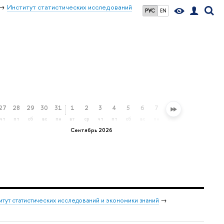
Институт статистических исследований
РУС
EN
27
28
29
30
31
1
2
3
4
5
6
7
8
9
10
11
чт
пт
сб
вс
пн
вт
ср
чт
пт
сб
вс
пн
вт
ср
чт
пт
Сентябрь 2026
итут статистических исследований и экономики знаний
→