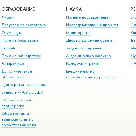
ОБРАЗОВАНИЕ
НАУКА
Р
Лицей
Научные подразделения
Би
Довузовская подготовка
Исследовательские проекты
Из
Олимпиады
Мониторинги
Кн
Прием в бакалавриат
Диссертационные советы
Ти
Вышка+
Защиты диссертаций
Ме
Прием в магистратуру
Академическое развитие
Жу
Аспирантура
Конкурсы и гранты
Пу
Дополнительное
Внешние научно-
образование
информационные ресурсы
Центр развития карьеры
Бизнес-инкубатор ВШЭ
Образовательные
партнерства
Обратная связь и
взаимодействие с
получателями услуг