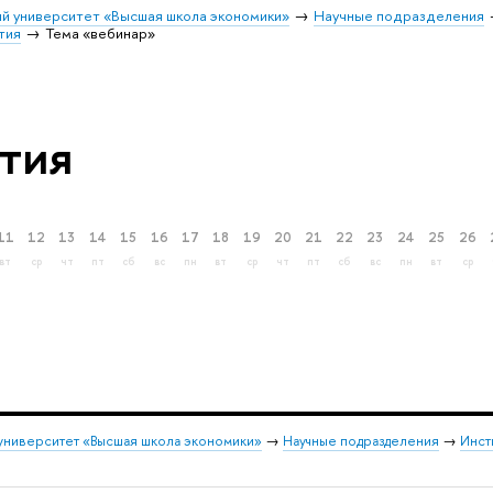
й университет «Высшая школа экономики»
Научные подразделения
тия
Тема «вебинар»
тия
11
12
13
14
15
16
17
18
19
20
21
22
23
24
25
26
вт
ср
чт
пт
сб
вс
пн
вт
ср
чт
пт
сб
вс
пн
вт
ср
университет «Высшая школа экономики»
→
Научные подразделения
→
Инст