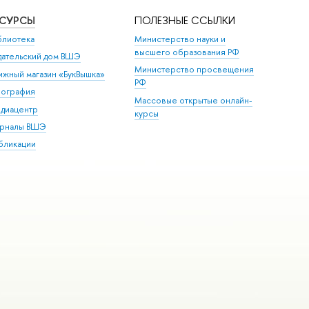
ЕСУРСЫ
ПОЛЕЗНЫЕ ССЫЛКИ
блиотека
Министерство науки и
высшего образования РФ
дательский дом ВШЭ
Министерство просвещения
ижный магазин «БукВышка»
РФ
пография
Массовые открытые онлайн-
диацентр
курсы
рналы ВШЭ
бликации