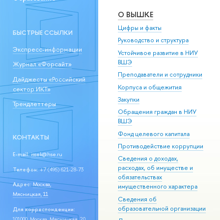
О ВЫШКЕ
Цифры и факты
БЫСТРЫЕ ССЫЛКИ
Руководство и структура
Экспресс-информации
Устойчивое развитие в НИУ
ВШЭ
Журнал «Форсайт»
Преподаватели и сотрудники
Дайджесты «Российский
Корпуса и общежития
сектор ИКТ»
Закупки
Трендлеттеры
Обращения граждан в НИУ
ВШЭ
Фонд целевого капитала
КОНТАКТЫ
Противодействие коррупции
E-mail:
issek@hse.ru
Сведения о доходах,
расходах, об имуществе и
Телефон:
+7 (495) 621-28-73
обязательствах
Адрес:
Москва,
имущественного характера
Мясницкая, 11
Сведения об
образовательной организации
Для корреспонденции:
101000, Москва, Мясницкая, 20