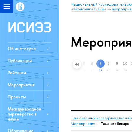
Национальный исследовательски
и экономики знаний
Мероприя
Мероприя
Об институте
Публикации
5
6
7
8
9
10
Расширенный поиск
ср
чт
пт
сб
вс
пн
Рейтинги
Мероприятия
Проекты
Международное
партнерство в
Национальный исследовательский 
науке
Мероприятия
→
Тема «вебинар»
Образование