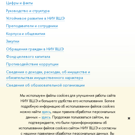
Цифры и факты
Ли
Руководство и структура
Дов
Устойчивое развитие в НИУ ВШЭ
Ол
Преподаватели и сотрудники
При
Корпуса и общежития
Вы
Закупки
При
Обращения граждан в НИУ ВШЭ
Ас
Фонд целевого капитала
До
Противодействие коррупции
Цен
Сведения о доходах, расходах, об имуществе и
Би
обязательствах имущественного характера
Об
Сведения об образовательной организации
Обр
Людям с ограниченными возможностями здоровья
Мы используем файлы cookies для улучшения работы сайта
Единая платежная страница
НИУ ВШЭ и большего удобства его использования. Более
подробную информацию об использовании файлов cookies
Работа в Вышке
можно найти
здесь
, наши правила обработки персональных
данных –
здесь
. Продолжая пользоваться сайтом, вы
✖
Редактору
подтверждаете, что были проинформированы об
© НИУ ВШЭ 1993–2026
Адреса и контакты
Условия использования
использовании файлов cookies сайтом НИУ ВШЭ и согласны
с нашими правилами обработки персональных данных. Вы
материалов
Политика конфиденциальности
Карта сайта