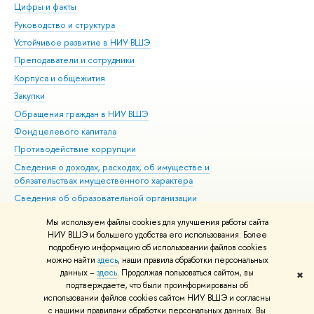
Цифры и факты
Ли
Руководство и структура
Дов
Устойчивое развитие в НИУ ВШЭ
Ол
Преподаватели и сотрудники
При
Корпуса и общежития
Вы
Закупки
При
Обращения граждан в НИУ ВШЭ
Ас
Фонд целевого капитала
До
Противодействие коррупции
Цен
Сведения о доходах, расходах, об имуществе и
Би
обязательствах имущественного характера
Об
Сведения об образовательной организации
Обр
Людям с ограниченными возможностями здоровья
Мы используем файлы cookies для улучшения работы сайта
Единая платежная страница
НИУ ВШЭ и большего удобства его использования. Более
подробную информацию об использовании файлов cookies
Работа в Вышке
можно найти
здесь
, наши правила обработки персональных
данных –
здесь
. Продолжая пользоваться сайтом, вы
✖
Редактору
подтверждаете, что были проинформированы об
© НИУ ВШЭ 1993–2026
Адреса и контакты
Условия использования
использовании файлов cookies сайтом НИУ ВШЭ и согласны
с нашими правилами обработки персональных данных. Вы
материалов
Политика конфиденциальности
Карта сайта