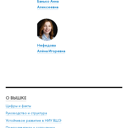
Банько Анна
Алексеевна
Нефедова
Алёна Игоревна
О ВЫШКЕ
ОБ
Цифры и факты
Ли
Руководство и структура
Дов
Устойчивое развитие в НИУ ВШЭ
Ол
Преподаватели и сотрудники
При