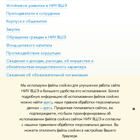
Устойчивое развитие в НИУ ВШЭ
Ол
Преподаватели и сотрудники
При
Корпуса и общежития
Вы
Закупки
При
Обращения граждан в НИУ ВШЭ
Ас
Фонд целевого капитала
До
Противодействие коррупции
Цен
Сведения о доходах, расходах, об имуществе и
Би
обязательствах имущественного характера
Об
Сведения об образовательной организации
Обр
Людям с ограниченными возможностями здоровья
Мы используем файлы cookies для улучшения работы сайта
Единая платежная страница
НИУ ВШЭ и большего удобства его использования. Более
подробную информацию об использовании файлов cookies
Работа в Вышке
можно найти
здесь
, наши правила обработки персональных
данных –
здесь
. Продолжая пользоваться сайтом, вы
✖
Редактору
подтверждаете, что были проинформированы об
© НИУ ВШЭ 1993–2026
Адреса и контакты
Условия использования
использовании файлов cookies сайтом НИУ ВШЭ и согласны
с нашими правилами обработки персональных данных. Вы
материалов
Политика конфиденциальности
Карта сайта
можете отключить файлы cookies в настройках Вашего
Шрифты HSE Sans и HSE Slab разработаны в
Школе дизайна НИУ ВШЭ
браузера.