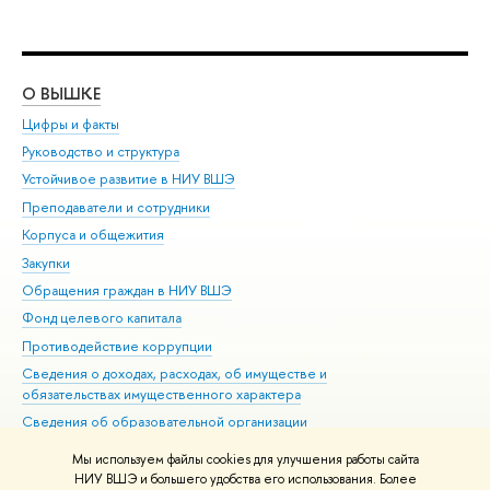
О ВЫШКЕ
ОБ
Цифры и факты
Ли
Руководство и структура
Дов
Устойчивое развитие в НИУ ВШЭ
Ол
Преподаватели и сотрудники
При
Корпуса и общежития
Вы
Закупки
При
Обращения граждан в НИУ ВШЭ
Ас
Фонд целевого капитала
До
Противодействие коррупции
Цен
Сведения о доходах, расходах, об имуществе и
Би
обязательствах имущественного характера
Об
Сведения об образовательной организации
Обр
Людям с ограниченными возможностями здоровья
Мы используем файлы cookies для улучшения работы сайта
Единая платежная страница
НИУ ВШЭ и большего удобства его использования. Более