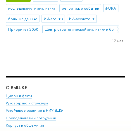
исследования и аналитика
репортаж о событии
iFORA
большие данные
ИИ-агенты
ИИ-ассистент
Приоритет 2030
Центр стратегической аналитики и больших данных
12 мая
О ВЫШКЕ
ОБ
Цифры и факты
Ли
Руководство и структура
Дов
Устойчивое развитие в НИУ ВШЭ
Ол
Преподаватели и сотрудники
При
Корпуса и общежития
Вы