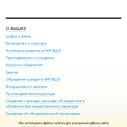
О ВЫШКЕ
ОБ
Цифры и факты
Ли
Руководство и структура
Дов
Устойчивое развитие в НИУ ВШЭ
Ол
Преподаватели и сотрудники
При
Корпуса и общежития
Вы
Закупки
При
Обращения граждан в НИУ ВШЭ
Ас
Фонд целевого капитала
До
Противодействие коррупции
Цен
Сведения о доходах, расходах, об имуществе и
Би
обязательствах имущественного характера
Об
Сведения об образовательной организации
Обр
Людям с ограниченными возможностями здоровья
Мы используем файлы cookies для улучшения работы сайта