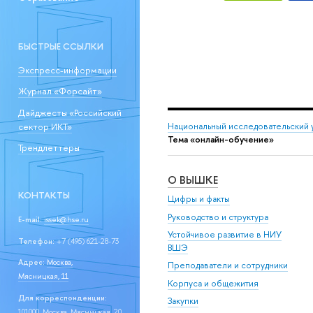
БЫСТРЫЕ ССЫЛКИ
Экспресс-информации
Журнал «Форсайт»
Дайджесты «Российский
сектор ИКТ»
Национальный исследовательский 
Тема «онлайн-обучение»
Трендлеттеры
О ВЫШКЕ
КОНТАКТЫ
Цифры и факты
Руководство и структура
E-mail:
issek@hse.ru
Устойчивое развитие в НИУ
Телефон:
+7 (495) 621-28-73
ВШЭ
Адрес:
Москва,
Преподаватели и сотрудники
Мясницкая, 11
Корпуса и общежития
Для корреспонденции:
Закупки
101000, Москва, Мясницкая, 20