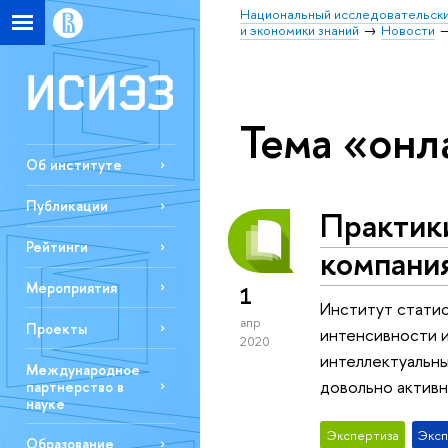
Национальный исследовательски
и экономики знаний
Новости
Тема «онл
Об институте
Публикации
Практики
Рейтинги
компания
Мероприятия
1
Институт статис
апр
Проекты
интенсивности и
2020
интеллектуальны
Международное
довольно активн
партнерство в
науке
Экспертиза
Экс
Образование