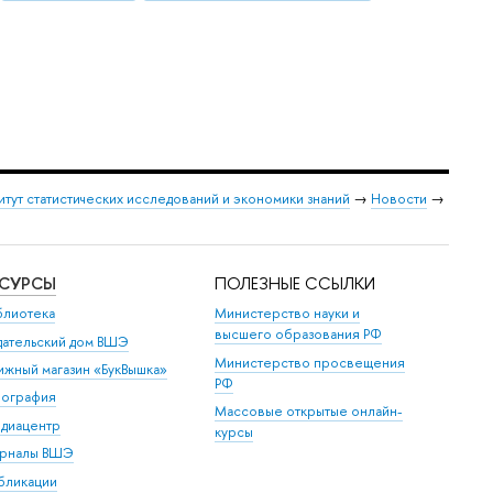
итут статистических исследований и экономики знаний
→
Новости
→
ЕСУРСЫ
ПОЛЕЗНЫЕ ССЫЛКИ
блиотека
Министерство науки и
высшего образования РФ
дательский дом ВШЭ
Министерство просвещения
ижный магазин «БукВышка»
РФ
пография
Массовые открытые онлайн-
диацентр
курсы
рналы ВШЭ
бликации