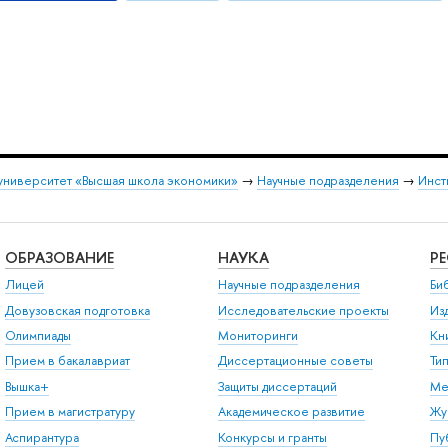
университет «Высшая школа экономики»
→
Научные подразделения
→
Инст
ОБРАЗОВАНИЕ
НАУКА
Р
Лицей
Научные подразделения
Би
Довузовская подготовка
Исследовательские проекты
Из
Олимпиады
Мониторинги
Кн
Прием в бакалавриат
Диссертационные советы
Ти
Вышка+
Защиты диссертаций
Ме
Прием в магистратуру
Академическое развитие
Жу
Аспирантура
Конкурсы и гранты
Пу