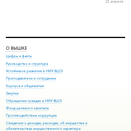
21 апреля
О ВЫШКЕ
ОБ
Цифры и факты
Ли
Руководство и структура
Дов
Устойчивое развитие в НИУ ВШЭ
Ол
Преподаватели и сотрудники
При
Корпуса и общежития
Вы
Закупки
При
Обращения граждан в НИУ ВШЭ
Ас
Фонд целевого капитала
До
Противодействие коррупции
Цен
Сведения о доходах, расходах, об имуществе и
Би
обязательствах имущественного характера
Об