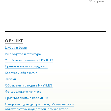
21 апреля
О ВЫШКЕ
ОБ
Цифры и факты
Ли
Руководство и структура
Дов
Устойчивое развитие в НИУ ВШЭ
Ол
Преподаватели и сотрудники
При
Корпуса и общежития
Вы
Закупки
При
Обращения граждан в НИУ ВШЭ
Ас
Фонд целевого капитала
До
Противодействие коррупции
Цен
Сведения о доходах, расходах, об имуществе и
Би
обязательствах имущественного характера
Об