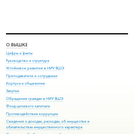
О ВЫШКЕ
ОБ
Цифры и факты
Ли
Руководство и структура
Дов
Устойчивое развитие в НИУ ВШЭ
Ол
Преподаватели и сотрудники
При
Корпуса и общежития
Вы
Закупки
При
Обращения граждан в НИУ ВШЭ
Ас
Фонд целевого капитала
До
Противодействие коррупции
Цен
Сведения о доходах, расходах, об имуществе и
Би
обязательствах имущественного характера
Об