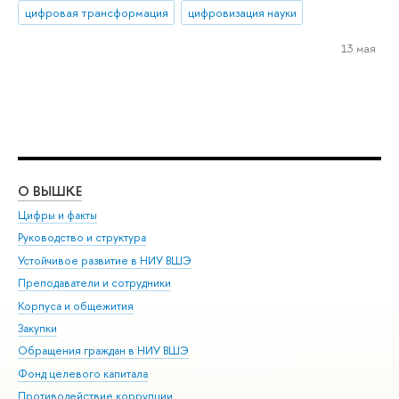
цифровая трансформация
цифровизация науки
13 мая
О ВЫШКЕ
ОБ
Цифры и факты
Ли
Руководство и структура
Дов
Устойчивое развитие в НИУ ВШЭ
Ол
Преподаватели и сотрудники
При
Корпуса и общежития
Вы
Закупки
При
Обращения граждан в НИУ ВШЭ
Ас
Фонд целевого капитала
До
Противодействие коррупции
Цен