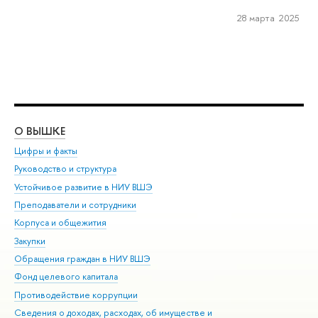
28 марта 2025
О ВЫШКЕ
ОБ
Цифры и факты
Ли
Руководство и структура
Дов
Устойчивое развитие в НИУ ВШЭ
Ол
Преподаватели и сотрудники
При
Корпуса и общежития
Вы
Закупки
При
Обращения граждан в НИУ ВШЭ
Ас
Фонд целевого капитала
До
Противодействие коррупции
Цен
Сведения о доходах, расходах, об имуществе и
Би