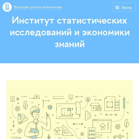
Высшая школа экономики
Меню
Институт статистических
исследований и экономики
знаний