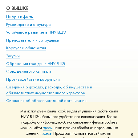
О ВЫШКЕ
ОБ
Цифры и факты
Ли
Руководство и структура
Дов
Устойчивое развитие в НИУ ВШЭ
Ол
Преподаватели и сотрудники
При
Корпуса и общежития
Вы
Закупки
При
Обращения граждан в НИУ ВШЭ
Ас
Фонд целевого капитала
До
Противодействие коррупции
Цен
Сведения о доходах, расходах, об имуществе и
Би
обязательствах имущественного характера
Об
Сведения об образовательной организации
Обр
Людям с ограниченными возможностями здоровья
Мы используем файлы cookies для улучшения работы сайта
Единая платежная страница
НИУ ВШЭ и большего удобства его использования. Более
подробную информацию об использовании файлов cookies
Работа в Вышке
можно найти
здесь
, наши правила обработки персональных
данных –
здесь
. Продолжая пользоваться сайтом, вы
✖