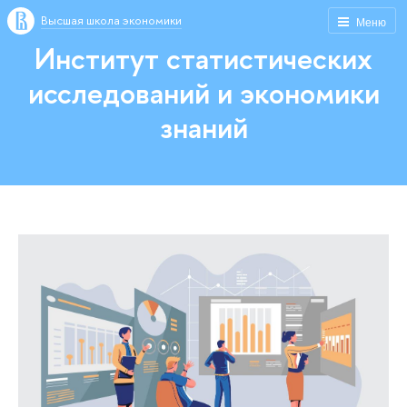
Высшая школа экономики
Меню
Институт статистических
исследований и экономики
знаний