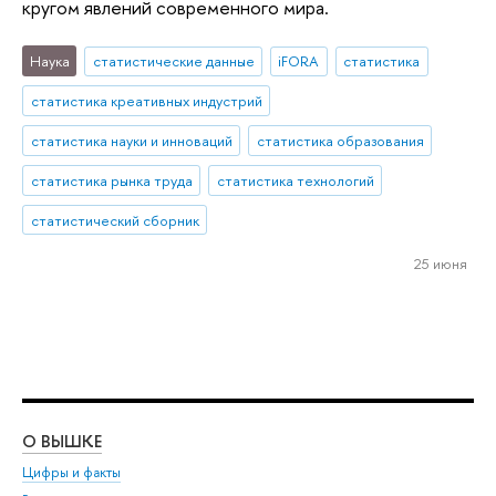
кругом явлений современного мира.
Наука
статистические данные
iFORA
статистика
статистика креативных индустрий
статистика науки и инноваций
статистика образования
статистика рынка труда
статистика технологий
статистический сборник
25 июня
О ВЫШКЕ
ОБ
Цифры и факты
Ли