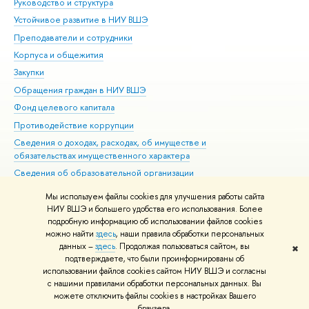
Руководство и структура
Дов
Устойчивое развитие в НИУ ВШЭ
Ол
Преподаватели и сотрудники
При
Корпуса и общежития
Вы
Закупки
При
Обращения граждан в НИУ ВШЭ
Ас
Фонд целевого капитала
До
Противодействие коррупции
Цен
Сведения о доходах, расходах, об имуществе и
Би
обязательствах имущественного характера
Об
Сведения об образовательной организации
Обр
Людям с ограниченными возможностями здоровья
Мы используем файлы cookies для улучшения работы сайта
Единая платежная страница
НИУ ВШЭ и большего удобства его использования. Более
подробную информацию об использовании файлов cookies
Работа в Вышке
можно найти
здесь
, наши правила обработки персональных
данных –
здесь
. Продолжая пользоваться сайтом, вы
✖
Редактору
подтверждаете, что были проинформированы об
© НИУ ВШЭ 1993–2026
Адреса и контакты
Условия использования
использовании файлов cookies сайтом НИУ ВШЭ и согласны
с нашими правилами обработки персональных данных. Вы
материалов
Политика конфиденциальности
Карта сайта
можете отключить файлы cookies в настройках Вашего
Шрифты HSE Sans и HSE Slab разработаны в
Школе дизайна НИУ ВШЭ
браузера.