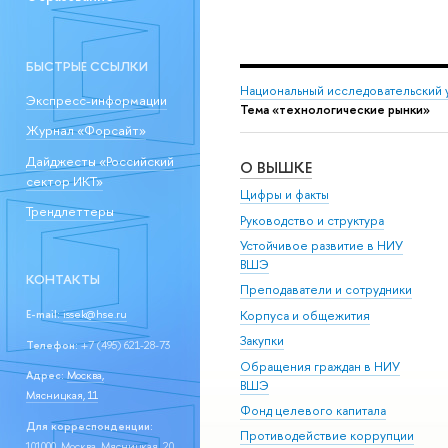
БЫСТРЫЕ ССЫЛКИ
Национальный исследовательский 
Экспресс-информации
Тема «технологические рынки»
Журнал «Форсайт»
Дайджесты «Российский
О ВЫШКЕ
сектор ИКТ»
Цифры и факты
Трендлеттеры
Руководство и структура
Устойчивое развитие в НИУ
ВШЭ
КОНТАКТЫ
Преподаватели и сотрудники
Корпуса и общежития
E-mail:
issek@hse.ru
Закупки
Телефон:
+7 (495) 621-28-73
Обращения граждан в НИУ
Адрес:
Москва,
ВШЭ
Мясницкая, 11
Фонд целевого капитала
Для корреспонденции:
Противодействие коррупции
101000, Москва, Мясницкая, 20