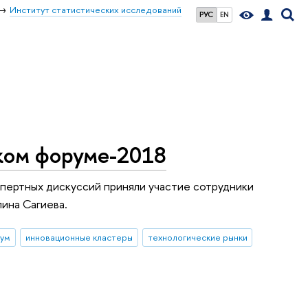
Институт статистических исследований
РУС
EN
ком форуме-2018
спертных дискуссий приняли участие сотрудники
ина Сагиева.
рум
инновационные кластеры
технологические рынки