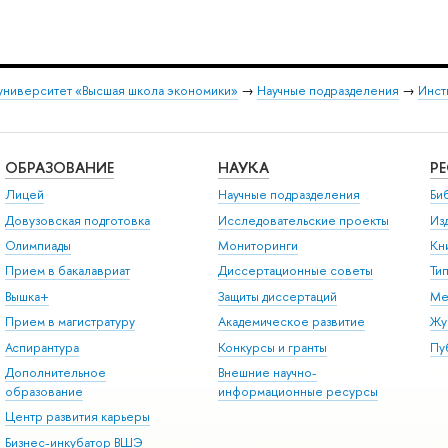
университет «Высшая школа экономики»
→
Научные подразделения
→
Инст
ОБРАЗОВАНИЕ
НАУКА
Р
Лицей
Научные подразделения
Би
Довузовская подготовка
Исследовательские проекты
Из
Олимпиады
Мониторинги
Кн
Прием в бакалавриат
Диссертационные советы
Ти
Вышка+
Защиты диссертаций
Ме
Прием в магистратуру
Академическое развитие
Жу
Аспирантура
Конкурсы и гранты
Пу
Дополнительное
Внешние научно-
образование
информационные ресурсы
Центр развития карьеры
Бизнес-инкубатор ВШЭ