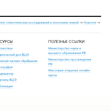
итут статистических исследований и экономики знаний
→
Новости
→
ЕСУРСЫ
ПОЛЕЗНЫЕ ССЫЛКИ
блиотека
Министерство науки и
высшего образования РФ
дательский дом ВШЭ
Министерство просвещения
ижный магазин «БукВышка»
РФ
пография
Массовые открытые онлайн-
диацентр
курсы
рналы ВШЭ
бликации