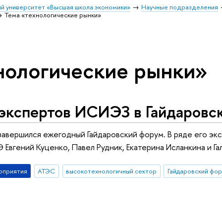
й университет «Высшая школа экономики»
Научные подразделения
Тема «технологические рынки»
нологические рынки»
 экспертов ИСИЭЗ в Гайдаровс
завершился ежегодный Гайдаровский форум. В ряде его эк
вгений Куценко, Павел Рудник, Екатерина Исланкина и Гал
оприятия
АТЭС
высокотехнологичный сектор
Гайдаровский фо