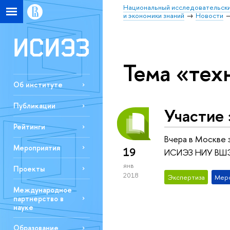
Национальный исследовательски
и экономики знаний
Новости
Тема «тех
Об институте
Публикации
Участие
Рейтинги
Вчера в Москве 
Мероприятия
19
ИСИЭЗ НИУ ВШЭ Е
янв
Проекты
2018
Экспертиза
Мер
Международное
партнерство в
науке
Образование