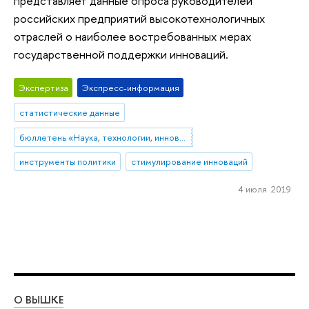
представляет данные опроса руководителей
российских предприятий высокотехнологичных
отраслей о наиболее востребованных мерах
государственной поддержки инноваций.
Экспертиза
Экспресс-информация
статистические данные
бюллетень «Наука, технологии, инновации»
инструменты политики
стимулирование инноваций
4 июля 2019
О ВЫШКЕ
ОБ