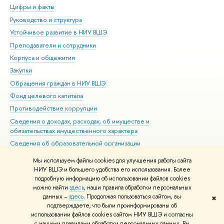
Цифры и факты
Ли
Руководство и структура
Дов
Устойчивое развитие в НИУ ВШЭ
Ол
Преподаватели и сотрудники
При
Корпуса и общежития
Вы
Закупки
При
Обращения граждан в НИУ ВШЭ
Ас
Фонд целевого капитала
До
Противодействие коррупции
Цен
Сведения о доходах, расходах, об имуществе и
Би
обязательствах имущественного характера
Об
Сведения об образовательной организации
Обр
Людям с ограниченными возможностями здоровья
Мы используем файлы cookies для улучшения работы сайта
Единая платежная страница
НИУ ВШЭ и большего удобства его использования. Более
подробную информацию об использовании файлов cookies
Работа в Вышке
можно найти
здесь
, наши правила обработки персональных
данных –
здесь
. Продолжая пользоваться сайтом, вы
✖
Редактору
подтверждаете, что были проинформированы об
© НИУ ВШЭ 1993–2026
Адреса и контакты
Условия использования
использовании файлов cookies сайтом НИУ ВШЭ и согласны
с нашими правилами обработки персональных данных. Вы
материалов
Политика конфиденциальности
Карта сайта