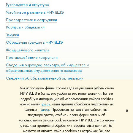
Руководство и структура
Дов
Устойчивое развитие в НИУ ВШЭ
Ол
Преподаватели и сотрудники
При
Корпуса и общежития
Вы
Закупки
При
Обращения граждан в НИУ ВШЭ
Ас
Фонд целевого капитала
До
Противодействие коррупции
Цен
Сведения о доходах, расходах, об имуществе и
Би
обязательствах имущественного характера
Об
Сведения об образовательной организации
Обр
Людям с ограниченными возможностями здоровья
Мы используем файлы cookies для улучшения работы сайта
Единая платежная страница
НИУ ВШЭ и большего удобства его использования. Более
подробную информацию об использовании файлов cookies
Работа в Вышке
можно найти
здесь
, наши правила обработки персональных
данных –
здесь
. Продолжая пользоваться сайтом, вы
✖
Редактору
подтверждаете, что были проинформированы об
© НИУ ВШЭ 1993–2026
Адреса и контакты
Условия использования
использовании файлов cookies сайтом НИУ ВШЭ и согласны
с нашими правилами обработки персональных данных. Вы
материалов
Политика конфиденциальности
Карта сайта
можете отключить файлы cookies в настройках Вашего
Шрифты HSE Sans и HSE Slab разработаны в
Школе дизайна НИУ ВШЭ