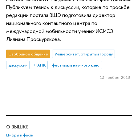
Публикуем тезисы к дискуссии, которые по просьбе
редакции портала ВШЭ подготовила директор
национального контактного центра по
международной мобильности ученых ИСИЭЗ
Лилиана Проскурякова.
Свободное общение
Университет, открытый городу
дискуссии
ФАНК
фестиваль научного кино
13 ноября 2018
О ВЫШКЕ
ОБ
Цифры и факты
Ли