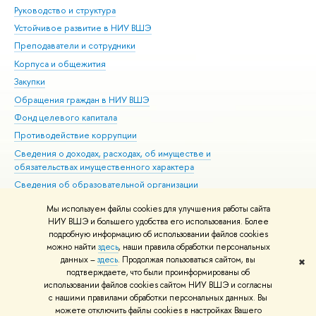
Руководство и структура
Дов
Устойчивое развитие в НИУ ВШЭ
Ол
Преподаватели и сотрудники
При
Корпуса и общежития
Вы
Закупки
При
Обращения граждан в НИУ ВШЭ
Ас
Фонд целевого капитала
До
Противодействие коррупции
Цен
Сведения о доходах, расходах, об имуществе и
Би
обязательствах имущественного характера
Об
Сведения об образовательной организации
Обр
Людям с ограниченными возможностями здоровья
Мы используем файлы cookies для улучшения работы сайта
Единая платежная страница
НИУ ВШЭ и большего удобства его использования. Более
подробную информацию об использовании файлов cookies
Работа в Вышке
можно найти
здесь
, наши правила обработки персональных
данных –
здесь
. Продолжая пользоваться сайтом, вы
✖
Редактору
подтверждаете, что были проинформированы об
© НИУ ВШЭ 1993–2026
Адреса и контакты
Условия использования
использовании файлов cookies сайтом НИУ ВШЭ и согласны
с нашими правилами обработки персональных данных. Вы
материалов
Политика конфиденциальности
Карта сайта
можете отключить файлы cookies в настройках Вашего
Шрифты HSE Sans и HSE Slab разработаны в
Школе дизайна НИУ ВШЭ