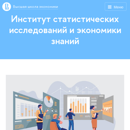
Высшая школа экономики
Меню
Институт статистических
исследований и экономики
знаний