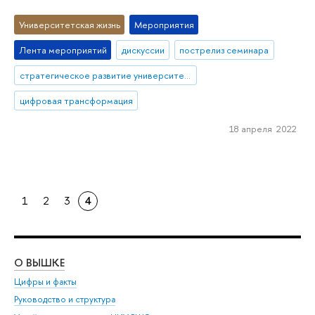
Университетская жизнь
Мероприятия
Лента мероприятий
дискуссии
пострелиз семинара
стратегическое развитие университетов
цифровая трансформация
18 апреля 2022
1
2
3
4
О ВЫШКЕ
ОБ
Цифры и факты
Ли
Руководство и структура
Дов